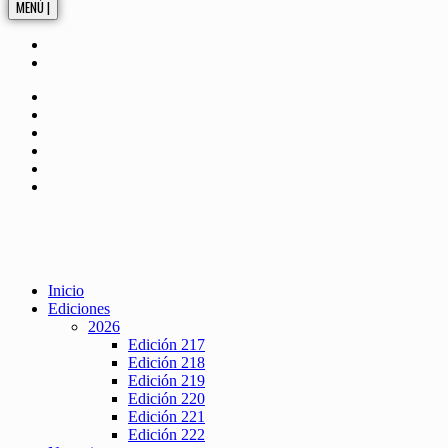
MENÚ |
Inicio
Ediciones
2026
Edición 217
Edición 218
Edición 219
Edición 220
Edición 221
Edición 222