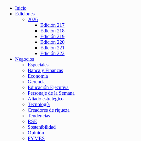
Inicio
Ediciones
2026
Edición 217
Edición 218
Edición 219
Edición 220
Edición 221
Edición 222
Negocios
Especiales
Banca y Finanzas
Economía
Gerencia
Educación Ejecutiva
Personaje de la Semana
Aliado estratégico
Tecnología
Creadores de riqueza
Tendencias
RSE
Sostenibilidad
Opinión
PYMES