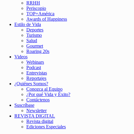
RRHH
Periscopio
TOP+América
Awards of Happiness
Estilo de Vida
Deportes
Turismo
Salud
Gourmet
Roaring 20s
Videos
Webinars
Podcast
Entrevistas
Reportajes
¿Quiénes Somos?
Conozca al Equipo
¿Por qué Vida y Éxito?
Contáctenos
Suscríbase
Newsletter
REVISTA DIGITAL
Revista digital
Ediciones Especiales