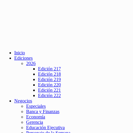
Inicio
Ediciones
2026
Edición 217
Edición 218
Edición 219
Edición 220
Edición 221
Edición 222
Negocios
Especiales
Banca y Finanzas
Economía
Gerencia
Educación Ejecutiva
Personaje de la Semana