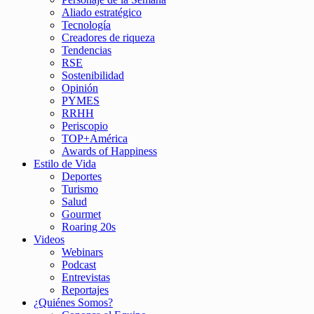
Aliado estratégico
Tecnología
Creadores de riqueza
Tendencias
RSE
Sostenibilidad
Opinión
PYMES
RRHH
Periscopio
TOP+América
Awards of Happiness
Estilo de Vida
Deportes
Turismo
Salud
Gourmet
Roaring 20s
Videos
Webinars
Podcast
Entrevistas
Reportajes
¿Quiénes Somos?