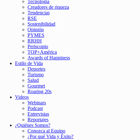
Tecnología
Creadores de riqueza
Tendencias
RSE
Sostenibilidad
Opinión
PYMES
RRHH
Periscopio
TOP+América
Awards of Happiness
Estilo de Vida
Deportes
Turismo
Salud
Gourmet
Roaring 20s
Videos
Webinars
Podcast
Entrevistas
Reportajes
¿Quiénes Somos?
Conozca al Equipo
¿Por qué Vida y Éxito?