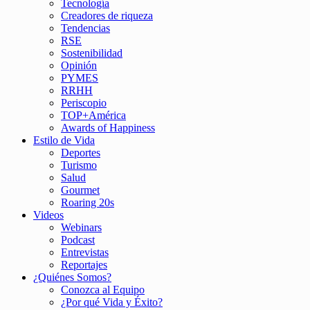
Tecnología
Creadores de riqueza
Tendencias
RSE
Sostenibilidad
Opinión
PYMES
RRHH
Periscopio
TOP+América
Awards of Happiness
Estilo de Vida
Deportes
Turismo
Salud
Gourmet
Roaring 20s
Videos
Webinars
Podcast
Entrevistas
Reportajes
¿Quiénes Somos?
Conozca al Equipo
¿Por qué Vida y Éxito?