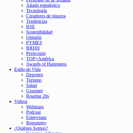
Aliado estratégico
Tecnología
Creadores de riqueza
Tendencias
RSE
Sostenibilidad
Opinión
PYMES
RRHH
Periscopio
TOP+América
Awards of Happiness
Estilo de Vida
Deportes
Turismo
Salud
Gourmet
Roaring 20s
Videos
Webinars
Podcast
Entrevistas
Reportajes
¿Quiénes Somos?