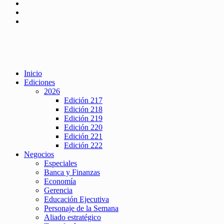
Inicio
Ediciones
2026
Edición 217
Edición 218
Edición 219
Edición 220
Edición 221
Edición 222
Negocios
Especiales
Banca y Finanzas
Economía
Gerencia
Educación Ejecutiva
Personaje de la Semana
Aliado estratégico