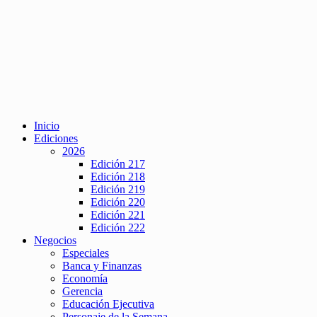
Inicio
Ediciones
2026
Edición 217
Edición 218
Edición 219
Edición 220
Edición 221
Edición 222
Negocios
Especiales
Banca y Finanzas
Economía
Gerencia
Educación Ejecutiva
Personaje de la Semana