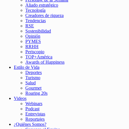
Aliado estratégico
Tecnología
Creadores de riqueza
Tendencias
RSE
Sostenibilidad
Opinión
PYMES
RRHH
Periscopio
TOP+América
Awards of Happiness
Estilo de Vida
Deportes
Turismo
Salud
Gourmet
Roaring 20s
Videos
Webinars
Podcast
Entrevistas
Reportajes
¿Quiénes Somos?