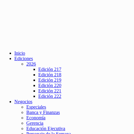
Inicio
Ediciones
2026
Edición 217
Edición 218
Edición 219
Edición 220
Edición 221
Edición 222
Negocios
Especiales
Banca y Finanzas
Economía
Gerencia
Educación Ejecutiva
Personaje de la Semana