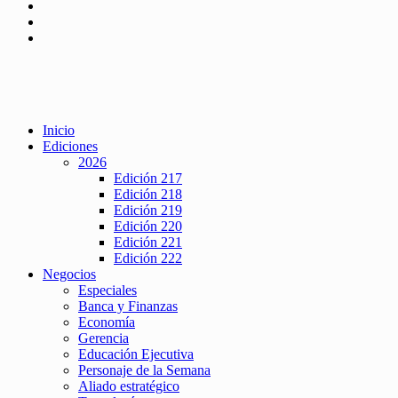
Inicio
Ediciones
2026
Edición 217
Edición 218
Edición 219
Edición 220
Edición 221
Edición 222
Negocios
Especiales
Banca y Finanzas
Economía
Gerencia
Educación Ejecutiva
Personaje de la Semana
Aliado estratégico