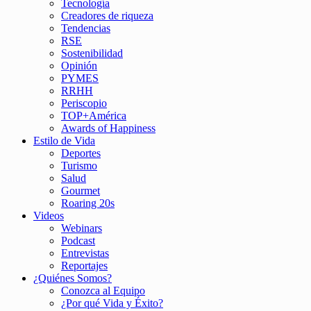
Tecnología
Creadores de riqueza
Tendencias
RSE
Sostenibilidad
Opinión
PYMES
RRHH
Periscopio
TOP+América
Awards of Happiness
Estilo de Vida
Deportes
Turismo
Salud
Gourmet
Roaring 20s
Videos
Webinars
Podcast
Entrevistas
Reportajes
¿Quiénes Somos?
Conozca al Equipo
¿Por qué Vida y Éxito?