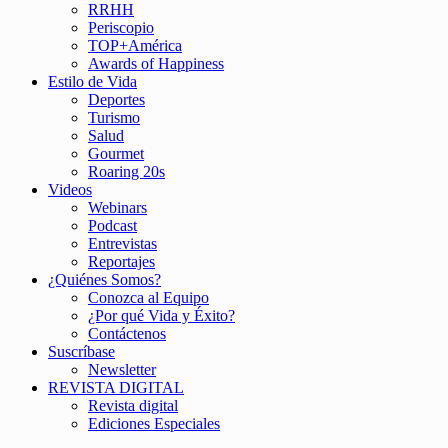
RRHH
Periscopio
TOP+América
Awards of Happiness
Estilo de Vida
Deportes
Turismo
Salud
Gourmet
Roaring 20s
Videos
Webinars
Podcast
Entrevistas
Reportajes
¿Quiénes Somos?
Conozca al Equipo
¿Por qué Vida y Éxito?
Contáctenos
Suscríbase
Newsletter
REVISTA DIGITAL
Revista digital
Ediciones Especiales