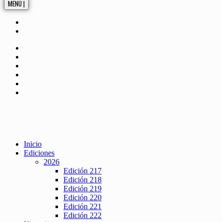
MENÚ |
Inicio
Ediciones
2026
Edición 217
Edición 218
Edición 219
Edición 220
Edición 221
Edición 222