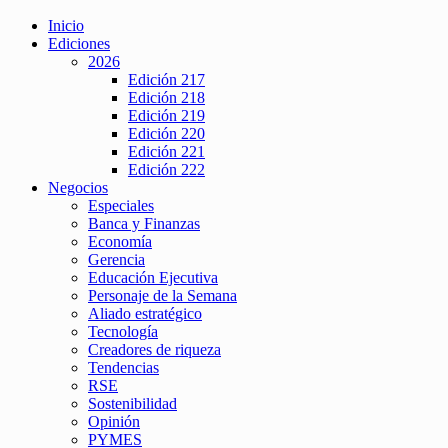
Inicio
Ediciones
2026
Edición 217
Edición 218
Edición 219
Edición 220
Edición 221
Edición 222
Negocios
Especiales
Banca y Finanzas
Economía
Gerencia
Educación Ejecutiva
Personaje de la Semana
Aliado estratégico
Tecnología
Creadores de riqueza
Tendencias
RSE
Sostenibilidad
Opinión
PYMES