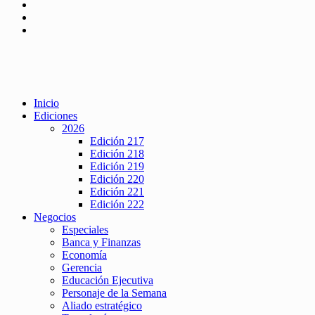
Inicio
Ediciones
2026
Edición 217
Edición 218
Edición 219
Edición 220
Edición 221
Edición 222
Negocios
Especiales
Banca y Finanzas
Economía
Gerencia
Educación Ejecutiva
Personaje de la Semana
Aliado estratégico