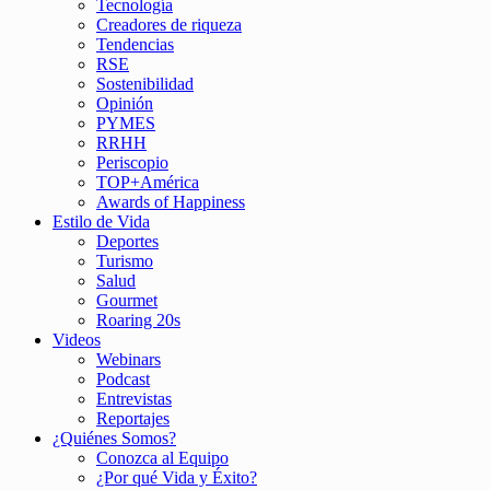
Tecnología
Creadores de riqueza
Tendencias
RSE
Sostenibilidad
Opinión
PYMES
RRHH
Periscopio
TOP+América
Awards of Happiness
Estilo de Vida
Deportes
Turismo
Salud
Gourmet
Roaring 20s
Videos
Webinars
Podcast
Entrevistas
Reportajes
¿Quiénes Somos?
Conozca al Equipo
¿Por qué Vida y Éxito?