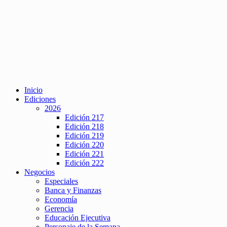
Inicio
Ediciones
2026
Edición 217
Edición 218
Edición 219
Edición 220
Edición 221
Edición 222
Negocios
Especiales
Banca y Finanzas
Economía
Gerencia
Educación Ejecutiva
Personaje de la Semana