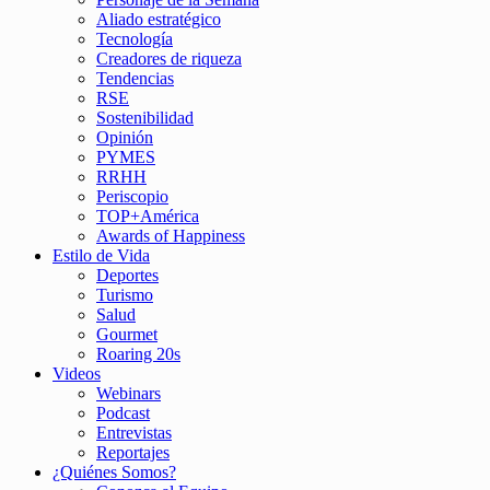
Aliado estratégico
Tecnología
Creadores de riqueza
Tendencias
RSE
Sostenibilidad
Opinión
PYMES
RRHH
Periscopio
TOP+América
Awards of Happiness
Estilo de Vida
Deportes
Turismo
Salud
Gourmet
Roaring 20s
Videos
Webinars
Podcast
Entrevistas
Reportajes
¿Quiénes Somos?