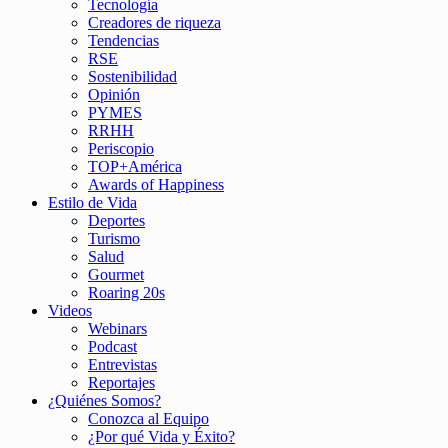
Tecnología
Creadores de riqueza
Tendencias
RSE
Sostenibilidad
Opinión
PYMES
RRHH
Periscopio
TOP+América
Awards of Happiness
Estilo de Vida
Deportes
Turismo
Salud
Gourmet
Roaring 20s
Videos
Webinars
Podcast
Entrevistas
Reportajes
¿Quiénes Somos?
Conozca al Equipo
¿Por qué Vida y Éxito?