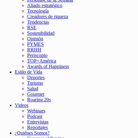
Aliado estratégico
Tecnología
Creadores de riqueza
Tendencias
RSE
Sostenibilidad
Opinión
PYMES
RRHH
Periscopio
TOP+América
Awards of Happiness
Estilo de Vida
Deportes
Turismo
Salud
Gourmet
Roaring 20s
Videos
Webinars
Podcast
Entrevistas
Reportajes
¿Quiénes Somos?