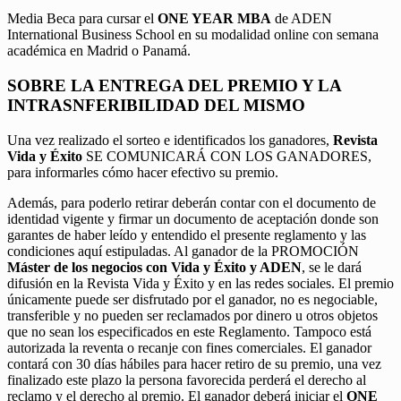
Media Beca para cursar el
ONE YEAR MBA
de ADEN
International Business School en su modalidad online con semana
académica en Madrid o Panamá.
SOBRE LA ENTREGA DEL PREMIO Y LA
INTRASNFERIBILIDAD DEL MISMO
Una vez realizado el sorteo e identificados los ganadores,
Revista
Vida y Éxito
SE COMUNICARÁ CON LOS GANADORES,
para informarles cómo hacer efectivo su premio.
Además, para poderlo retirar deberán contar con el documento de
identidad vigente y firmar un documento de aceptación donde son
garantes de haber leído y entendido el presente reglamento y las
condiciones aquí estipuladas. Al ganador de la PROMOCIÓN
Máster de los negocios con Vida y Éxito y ADEN
, se le dará
difusión en la Revista Vida y Éxito y en las redes sociales. El premio
únicamente puede ser disfrutado por el ganador, no es negociable,
transferible y no pueden ser reclamados por dinero u otros objetos
que no sean los especificados en este Reglamento. Tampoco está
autorizada la reventa o recanje con fines comerciales. El ganador
contará con 30 días hábiles para hacer retiro de su premio, una vez
finalizado este plazo la persona favorecida perderá el derecho al
reclamo y el derecho al premio. El ganador deberá iniciar el
ONE