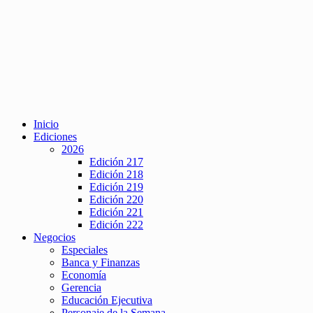
Inicio
Ediciones
2026
Edición 217
Edición 218
Edición 219
Edición 220
Edición 221
Edición 222
Negocios
Especiales
Banca y Finanzas
Economía
Gerencia
Educación Ejecutiva
Personaje de la Semana