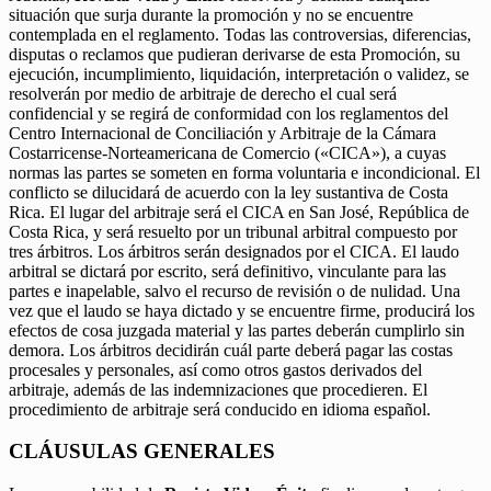
situación que surja durante la promoción y no se encuentre
contemplada en el reglamento. Todas las controversias, diferencias,
disputas o reclamos que pudieran derivarse de esta Promoción, su
ejecución, incumplimiento, liquidación, interpretación o validez, se
resolverán por medio de arbitraje de derecho el cual será
confidencial y se regirá de conformidad con los reglamentos del
Centro Internacional de Conciliación y Arbitraje de la Cámara
Costarricense-Norteamericana de Comercio («CICA»), a cuyas
normas las partes se someten en forma voluntaria e incondicional. El
conflicto se dilucidará de acuerdo con la ley sustantiva de Costa
Rica. El lugar del arbitraje será el CICA en San José, República de
Costa Rica, y será resuelto por un tribunal arbitral compuesto por
tres árbitros. Los árbitros serán designados por el CICA. El laudo
arbitral se dictará por escrito, será definitivo, vinculante para las
partes e inapelable, salvo el recurso de revisión o de nulidad. Una
vez que el laudo se haya dictado y se encuentre firme, producirá los
efectos de cosa juzgada material y las partes deberán cumplirlo sin
demora. Los árbitros decidirán cuál parte deberá pagar las costas
procesales y personales, así como otros gastos derivados del
arbitraje, además de las indemnizaciones que procedieren. El
procedimiento de arbitraje será conducido en idioma español.
CLÁUSULAS GENERALES