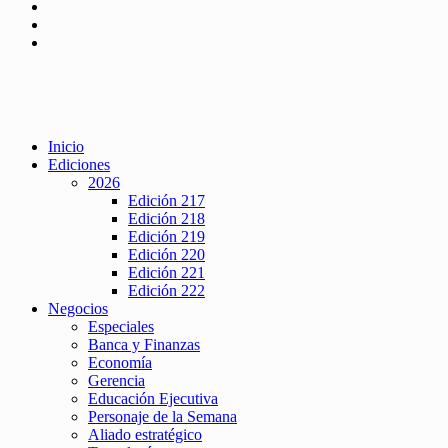
Inicio
Ediciones
2026
Edición 217
Edición 218
Edición 219
Edición 220
Edición 221
Edición 222
Negocios
Especiales
Banca y Finanzas
Economía
Gerencia
Educación Ejecutiva
Personaje de la Semana
Aliado estratégico