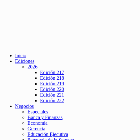
Inicio
Ediciones
2026
Edición 217
Edición 218
Edición 219
Edición 220
Edición 221
Edición 222
Negocios
Especiales
Banca y Finanzas
Economía
Gerencia
Educación Ejecutiva
Personaje de la Semana