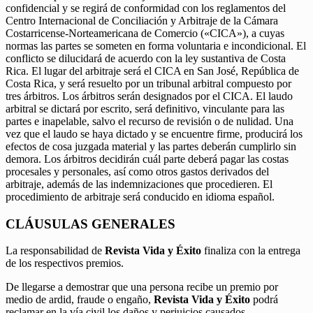
confidencial y se regirá de conformidad con los reglamentos del
Centro Internacional de Conciliación y Arbitraje de la Cámara
Costarricense-Norteamericana de Comercio («CICA»), a cuyas
normas las partes se someten en forma voluntaria e incondicional. El
conflicto se dilucidará de acuerdo con la ley sustantiva de Costa
Rica. El lugar del arbitraje será el CICA en San José, República de
Costa Rica, y será resuelto por un tribunal arbitral compuesto por
tres árbitros. Los árbitros serán designados por el CICA. El laudo
arbitral se dictará por escrito, será definitivo, vinculante para las
partes e inapelable, salvo el recurso de revisión o de nulidad. Una
vez que el laudo se haya dictado y se encuentre firme, producirá los
efectos de cosa juzgada material y las partes deberán cumplirlo sin
demora. Los árbitros decidirán cuál parte deberá pagar las costas
procesales y personales, así como otros gastos derivados del
arbitraje, además de las indemnizaciones que procedieren. El
procedimiento de arbitraje será conducido en idioma español.
CLÁUSULAS GENERALES
La responsabilidad de
Revista Vida y Éxito
finaliza con la entrega
de los respectivos premios.
De llegarse a demostrar que una persona recibe un premio por
medio de ardid, fraude o engaño,
Revista Vida y Éxito
podrá
reclamar en la vía civil los daños y perjuicios causados.