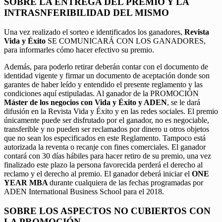
SOBRE LA ENTREGA DEL PREMIO Y LA
INTRASNFERIBILIDAD DEL MISMO
Una vez realizado el sorteo e identificados los ganadores,
Revista
Vida y Éxito
SE COMUNICARÁ CON LOS GANADORES,
para informarles cómo hacer efectivo su premio.
Además, para poderlo retirar deberán contar con el documento de
identidad vigente y firmar un documento de aceptación donde son
garantes de haber leído y entendido el presente reglamento y las
condiciones aquí estipuladas. Al ganador de la PROMOCIÓN
Máster de los negocios con Vida y Éxito y ADEN
, se le dará
difusión en la Revista Vida y Éxito y en las redes sociales. El premio
únicamente puede ser disfrutado por el ganador, no es negociable,
transferible y no pueden ser reclamados por dinero u otros objetos
que no sean los especificados en este Reglamento. Tampoco está
autorizada la reventa o recanje con fines comerciales. El ganador
contará con 30 días hábiles para hacer retiro de su premio, una vez
finalizado este plazo la persona favorecida perderá el derecho al
reclamo y el derecho al premio. El ganador deberá iniciar el
ONE
YEAR MBA
durante cualquiera de las fechas programadas por
ADEN International Business School para el 2018.
SOBRE LOS ASPECTOS NO CUBIERTOS CON
LA PROMOCIÓN.