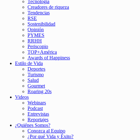
Tecnología
Creadores de riqueza
Tendencias
RSE
Sostenibilidad
Opinión
PYMES
RRHH
Periscopio
TOP+América
Awards of Happiness
Estilo de Vida
Deportes
Turismo
Salud
Gourmet
Roaring 20s
Videos
Webinars
Podcast
Entrevistas
Reportajes
¿Quiénes Somos?
Conozca al Equipo
¿Por qué Vida y Éxito?