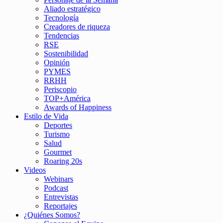
Aliado estratégico
Tecnología
Creadores de riqueza
Tendencias
RSE
Sostenibilidad
Opinión
PYMES
RRHH
Periscopio
TOP+América
Awards of Happiness
Estilo de Vida
Deportes
Turismo
Salud
Gourmet
Roaring 20s
Videos
Webinars
Podcast
Entrevistas
Reportajes
¿Quiénes Somos?