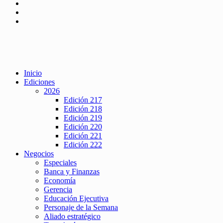
Inicio
Ediciones
2026
Edición 217
Edición 218
Edición 219
Edición 220
Edición 221
Edición 222
Negocios
Especiales
Banca y Finanzas
Economía
Gerencia
Educación Ejecutiva
Personaje de la Semana
Aliado estratégico