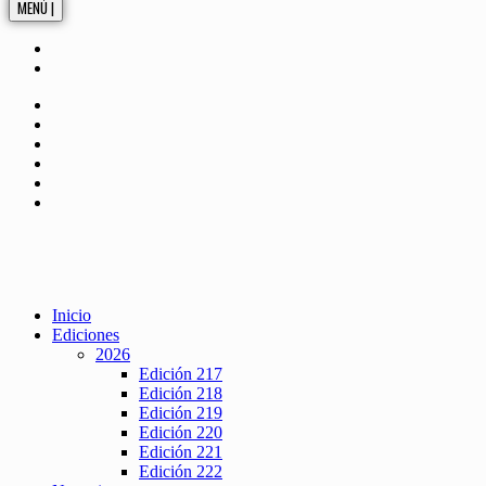
MENÚ |
Inicio
Ediciones
2026
Edición 217
Edición 218
Edición 219
Edición 220
Edición 221
Edición 222