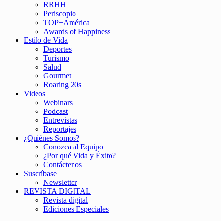
RRHH
Periscopio
TOP+América
Awards of Happiness
Estilo de Vida
Deportes
Turismo
Salud
Gourmet
Roaring 20s
Videos
Webinars
Podcast
Entrevistas
Reportajes
¿Quiénes Somos?
Conozca al Equipo
¿Por qué Vida y Éxito?
Contáctenos
Suscríbase
Newsletter
REVISTA DIGITAL
Revista digital
Ediciones Especiales