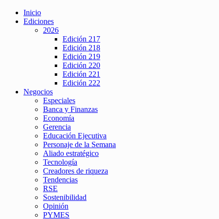
Inicio
Ediciones
2026
Edición 217
Edición 218
Edición 219
Edición 220
Edición 221
Edición 222
Negocios
Especiales
Banca y Finanzas
Economía
Gerencia
Educación Ejecutiva
Personaje de la Semana
Aliado estratégico
Tecnología
Creadores de riqueza
Tendencias
RSE
Sostenibilidad
Opinión
PYMES