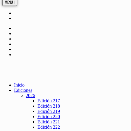
MENÚ |
Inicio
Ediciones
2026
Edición 217
Edición 218
Edición 219
Edición 220
Edición 221
Edición 222