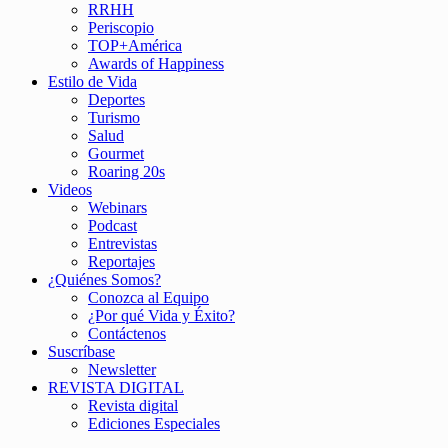
RRHH
Periscopio
TOP+América
Awards of Happiness
Estilo de Vida
Deportes
Turismo
Salud
Gourmet
Roaring 20s
Videos
Webinars
Podcast
Entrevistas
Reportajes
¿Quiénes Somos?
Conozca al Equipo
¿Por qué Vida y Éxito?
Contáctenos
Suscríbase
Newsletter
REVISTA DIGITAL
Revista digital
Ediciones Especiales