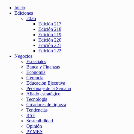
Inicio
Ediciones
2026
Edición 217
Edición 218
Edición 219
Edición 220
Edición 221
Edición 222
Negocios
Especiales
Banca y Finanzas
Economía
Gerencia
Educación Ejecutiva
Personaje de la Semana
Aliado estratégico
Tecnología
Creadores de riqueza
Tendencias
RSE
Sostenibilidad
Opinión
PYMES