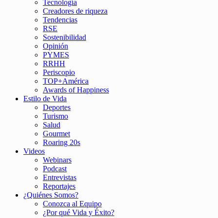
Tecnología
Creadores de riqueza
Tendencias
RSE
Sostenibilidad
Opinión
PYMES
RRHH
Periscopio
TOP+América
Awards of Happiness
Estilo de Vida
Deportes
Turismo
Salud
Gourmet
Roaring 20s
Videos
Webinars
Podcast
Entrevistas
Reportajes
¿Quiénes Somos?
Conozca al Equipo
¿Por qué Vida y Éxito?