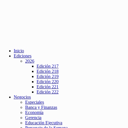
Inicio
Ediciones
2026
Edición 217
Edición 218
Edición 219
Edición 220
Edición 221
Edición 222
Negocios
Especiales
Banca y Finanzas
Economía
Gerencia
Educación Ejecutiva
Personaje de la Semana