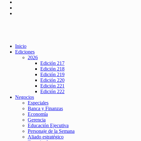
Inicio
Ediciones
2026
Edición 217
Edición 218
Edición 219
Edición 220
Edición 221
Edición 222
Negocios
Especiales
Banca y Finanzas
Economía
Gerencia
Educación Ejecutiva
Personaje de la Semana
Aliado estratégico