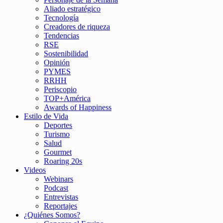
Aliado estratégico
Tecnología
Creadores de riqueza
Tendencias
RSE
Sostenibilidad
Opinión
PYMES
RRHH
Periscopio
TOP+América
Awards of Happiness
Estilo de Vida
Deportes
Turismo
Salud
Gourmet
Roaring 20s
Videos
Webinars
Podcast
Entrevistas
Reportajes
¿Quiénes Somos?