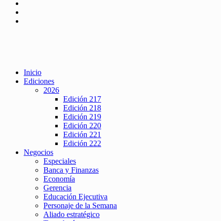
Inicio
Ediciones
2026
Edición 217
Edición 218
Edición 219
Edición 220
Edición 221
Edición 222
Negocios
Especiales
Banca y Finanzas
Economía
Gerencia
Educación Ejecutiva
Personaje de la Semana
Aliado estratégico