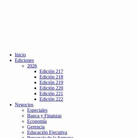
Inicio
Ediciones
2026
Edición 217
Edición 218
Edición 219
Edición 220
Edición 221
Edición 222
Negocios
Especiales
Banca y Finanzas
Economía
Gerencia
Educación Ejecutiva
Personaje de la Semana