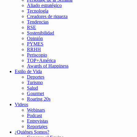
Aliado estratégico
Tecnología
Creadores de riqueza
Tendencias
RSE
Sostenibilidad
Opinión
PYMES
RRHH
Periscopio
TOP+América
Awards of Happiness
Estilo de Vida
Deportes
Turismo
Salud
Gourmet
Roaring 20s
Videos
Webinars
Podcast
Entrevistas
Reportajes
¿Quiénes Somos?