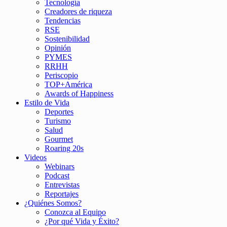
Tecnología
Creadores de riqueza
Tendencias
RSE
Sostenibilidad
Opinión
PYMES
RRHH
Periscopio
TOP+América
Awards of Happiness
Estilo de Vida
Deportes
Turismo
Salud
Gourmet
Roaring 20s
Videos
Webinars
Podcast
Entrevistas
Reportajes
¿Quiénes Somos?
Conozca al Equipo
¿Por qué Vida y Éxito?