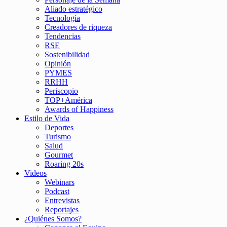
Aliado estratégico
Tecnología
Creadores de riqueza
Tendencias
RSE
Sostenibilidad
Opinión
PYMES
RRHH
Periscopio
TOP+América
Awards of Happiness
Estilo de Vida
Deportes
Turismo
Salud
Gourmet
Roaring 20s
Videos
Webinars
Podcast
Entrevistas
Reportajes
¿Quiénes Somos?