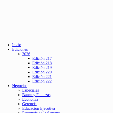
Inicio
Ediciones
2026
Edición 217
Edición 218
Edición 219
Edición 220
Edición 221
Edición 222
Negocios
Especiales
Banca y Finanzas
Economía
Gerencia
Educación Ejecutiva
Personaje de la Semana