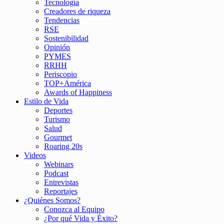
Tecnología
Creadores de riqueza
Tendencias
RSE
Sostenibilidad
Opinión
PYMES
RRHH
Periscopio
TOP+América
Awards of Happiness
Estilo de Vida
Deportes
Turismo
Salud
Gourmet
Roaring 20s
Videos
Webinars
Podcast
Entrevistas
Reportajes
¿Quiénes Somos?
Conozca al Equipo
¿Por qué Vida y Éxito?