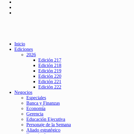
Inicio
Ediciones
2026
Edición 217
Edición 218
Edición 219
Edición 220
Edición 221
Edición 222
Negocios
Especiales
Banca y Finanzas
Economía
Gerencia
Educación Ejecutiva
Personaje de la Semana
Aliado estratégico