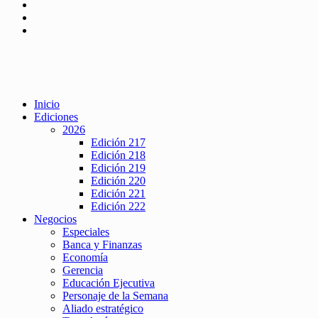
Inicio
Ediciones
2026
Edición 217
Edición 218
Edición 219
Edición 220
Edición 221
Edición 222
Negocios
Especiales
Banca y Finanzas
Economía
Gerencia
Educación Ejecutiva
Personaje de la Semana
Aliado estratégico