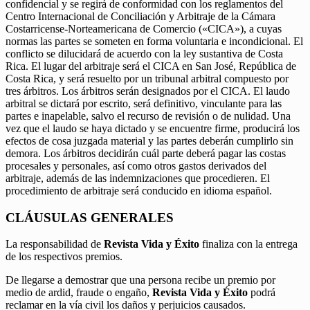
confidencial y se regirá de conformidad con los reglamentos del
Centro Internacional de Conciliación y Arbitraje de la Cámara
Costarricense-Norteamericana de Comercio («CICA»), a cuyas
normas las partes se someten en forma voluntaria e incondicional. El
conflicto se dilucidará de acuerdo con la ley sustantiva de Costa
Rica. El lugar del arbitraje será el CICA en San José, República de
Costa Rica, y será resuelto por un tribunal arbitral compuesto por
tres árbitros. Los árbitros serán designados por el CICA. El laudo
arbitral se dictará por escrito, será definitivo, vinculante para las
partes e inapelable, salvo el recurso de revisión o de nulidad. Una
vez que el laudo se haya dictado y se encuentre firme, producirá los
efectos de cosa juzgada material y las partes deberán cumplirlo sin
demora. Los árbitros decidirán cuál parte deberá pagar las costas
procesales y personales, así como otros gastos derivados del
arbitraje, además de las indemnizaciones que procedieren. El
procedimiento de arbitraje será conducido en idioma español.
CLÁUSULAS GENERALES
La responsabilidad de
Revista Vida y Éxito
finaliza con la entrega
de los respectivos premios.
De llegarse a demostrar que una persona recibe un premio por
medio de ardid, fraude o engaño,
Revista Vida y Éxito
podrá
reclamar en la vía civil los daños y perjuicios causados.