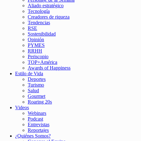
Aliado estratégico
Tecnología
Creadores de riqueza
Tendencias
RSE
Sostenibilidad
Opinión
PYMES
RRHH
Periscopio
TOP+América
Awards of Happiness
Estilo de Vida
Deportes
Turismo
Salud
Gourmet
Roaring 20s
Videos
Webinars
Podcast
Entrevistas
Reportajes
¿Quiénes Somos?