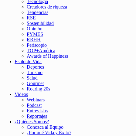
Tecnología
Creadores de riqueza
Tendencias
RSE
Sostenibilidad
Opinión
PYMES
RRHH
Periscopio
TOP+América
Awards of Happiness
Estilo de Vida
Deportes
Turismo
Salud
Gourmet
Roaring 20s
Videos
Webinars
Podcast
Entrevistas
Reportajes
¿Quiénes Somos?
Conozca al Equipo
¿Por qué Vida y Éxito?