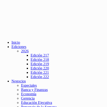
Inicio
Ediciones
2026
Edición 217
Edición 218
Edición 219
Edición 220
Edición 221
Edición 222
Negocios
Especiales
Banca y Finanzas
Economía
Gerencia
Educación Ejecutiva
Personaje de la Semana