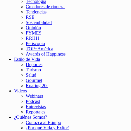
Tecnología
Creadores de riqueza
Tendencias
RSE
Sostenibilidad
Opinión
PYMES
RRHH
Periscopio
TOP+América
Awards of Happiness
Estilo de Vida
Deportes
Turismo
Salud
Gourmet
Roaring 20s
Videos
Webinars
Podcast
Entrevistas
Reportajes
¿Quiénes Somos?
Conozca al Equipo
¿Por qué Vida y Éxito?