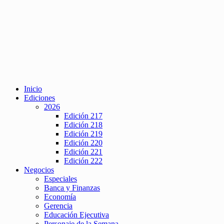
Inicio
Ediciones
2026
Edición 217
Edición 218
Edición 219
Edición 220
Edición 221
Edición 222
Negocios
Especiales
Banca y Finanzas
Economía
Gerencia
Educación Ejecutiva
Personaje de la Semana