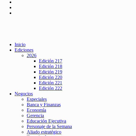
Inicio
Ediciones
2026
Edición 217
Edición 218
Edición 219
Edición 220
Edición 221
Edición 222
Negocios
Especiales
Banca y Finanzas
Economía
Gerencia
Educación Ejecutiva
Personaje de la Semana
Aliado estratégico