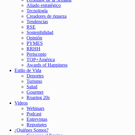
Aliado estratégico
Tecnología
Creadores de riqueza
Tendencias
RSE
Sostenibilidad
Opinión
PYMES
RRHH
Periscopio
TOP+América
Awards of Happiness
Estilo de Vida
Deportes
Turismo
Salud
Gourmet
Roaring 20s
Videos
Webinars
Podcast
Entrevistas
Reportajes
¿Quiénes Somos?