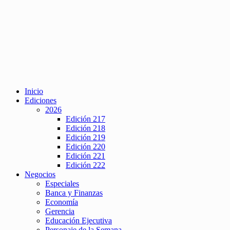
Inicio
Ediciones
2026
Edición 217
Edición 218
Edición 219
Edición 220
Edición 221
Edición 222
Negocios
Especiales
Banca y Finanzas
Economía
Gerencia
Educación Ejecutiva
Personaje de la Semana