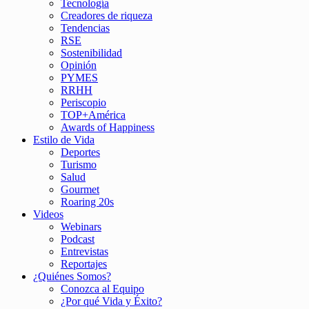
Tecnología
Creadores de riqueza
Tendencias
RSE
Sostenibilidad
Opinión
PYMES
RRHH
Periscopio
TOP+América
Awards of Happiness
Estilo de Vida
Deportes
Turismo
Salud
Gourmet
Roaring 20s
Videos
Webinars
Podcast
Entrevistas
Reportajes
¿Quiénes Somos?
Conozca al Equipo
¿Por qué Vida y Éxito?