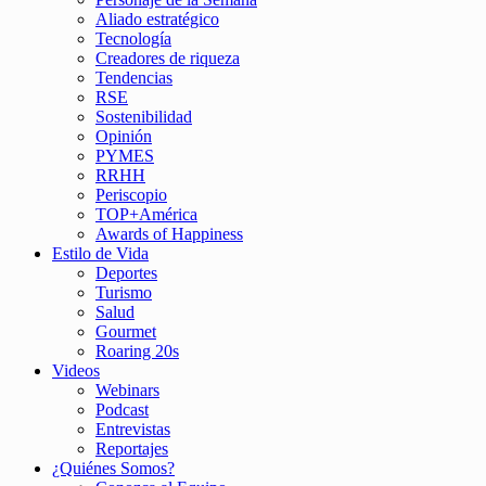
Aliado estratégico
Tecnología
Creadores de riqueza
Tendencias
RSE
Sostenibilidad
Opinión
PYMES
RRHH
Periscopio
TOP+América
Awards of Happiness
Estilo de Vida
Deportes
Turismo
Salud
Gourmet
Roaring 20s
Videos
Webinars
Podcast
Entrevistas
Reportajes
¿Quiénes Somos?