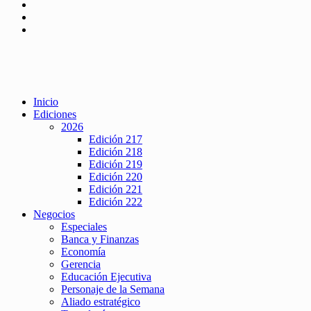
Inicio
Ediciones
2026
Edición 217
Edición 218
Edición 219
Edición 220
Edición 221
Edición 222
Negocios
Especiales
Banca y Finanzas
Economía
Gerencia
Educación Ejecutiva
Personaje de la Semana
Aliado estratégico