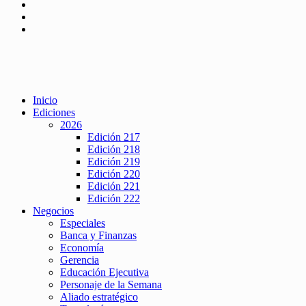
Inicio
Ediciones
2026
Edición 217
Edición 218
Edición 219
Edición 220
Edición 221
Edición 222
Negocios
Especiales
Banca y Finanzas
Economía
Gerencia
Educación Ejecutiva
Personaje de la Semana
Aliado estratégico