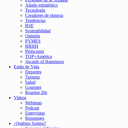
Aliado estratégico
Tecnología
Creadores de riqueza
Tendencias
RSE
Sostenibilidad
Opinión
PYMES
RRHH
Periscopio
TOP+América
Awards of Happiness
Estilo de Vida
Deportes
Turismo
Salud
Gourmet
Roaring 20s
Videos
Webinars
Podcast
Entrevistas
Reportajes
¿Quiénes Somos?