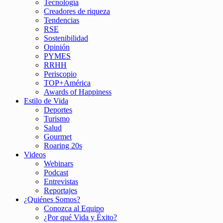
Tecnología
Creadores de riqueza
Tendencias
RSE
Sostenibilidad
Opinión
PYMES
RRHH
Periscopio
TOP+América
Awards of Happiness
Estilo de Vida
Deportes
Turismo
Salud
Gourmet
Roaring 20s
Videos
Webinars
Podcast
Entrevistas
Reportajes
¿Quiénes Somos?
Conozca al Equipo
¿Por qué Vida y Éxito?