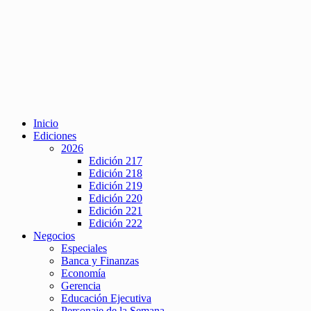
Inicio
Ediciones
2026
Edición 217
Edición 218
Edición 219
Edición 220
Edición 221
Edición 222
Negocios
Especiales
Banca y Finanzas
Economía
Gerencia
Educación Ejecutiva
Personaje de la Semana