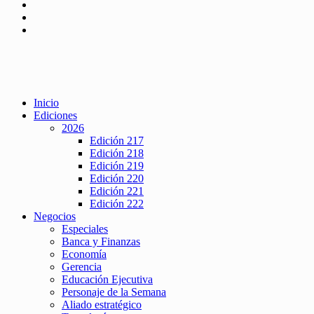
Inicio
Ediciones
2026
Edición 217
Edición 218
Edición 219
Edición 220
Edición 221
Edición 222
Negocios
Especiales
Banca y Finanzas
Economía
Gerencia
Educación Ejecutiva
Personaje de la Semana
Aliado estratégico