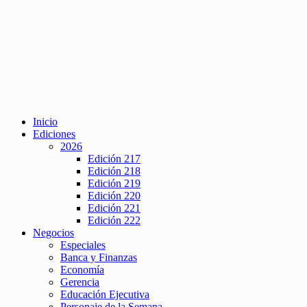
Inicio
Ediciones
2026
Edición 217
Edición 218
Edición 219
Edición 220
Edición 221
Edición 222
Negocios
Especiales
Banca y Finanzas
Economía
Gerencia
Educación Ejecutiva
Personaje de la Semana