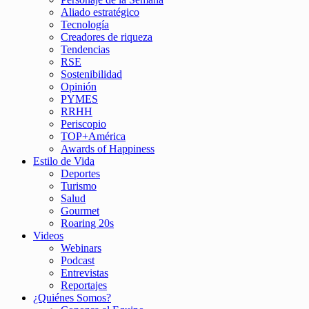
Aliado estratégico
Tecnología
Creadores de riqueza
Tendencias
RSE
Sostenibilidad
Opinión
PYMES
RRHH
Periscopio
TOP+América
Awards of Happiness
Estilo de Vida
Deportes
Turismo
Salud
Gourmet
Roaring 20s
Videos
Webinars
Podcast
Entrevistas
Reportajes
¿Quiénes Somos?