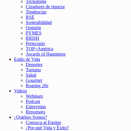
Tecnología
Creadores de riqueza
Tendencias
RSE
Sostenibilidad
Opinión
PYMES
RRHH
Periscopio
TOP+América
Awards of Happiness
Estilo de Vida
Deportes
Turismo
Salud
Gourmet
Roaring 20s
Videos
Webinars
Podcast
Entrevistas
Reportajes
¿Quiénes Somos?
Conozca al Equipo
¿Por qué Vida y Éxito?