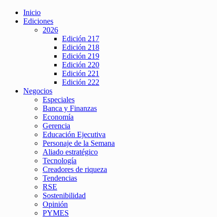
Inicio
Ediciones
2026
Edición 217
Edición 218
Edición 219
Edición 220
Edición 221
Edición 222
Negocios
Especiales
Banca y Finanzas
Economía
Gerencia
Educación Ejecutiva
Personaje de la Semana
Aliado estratégico
Tecnología
Creadores de riqueza
Tendencias
RSE
Sostenibilidad
Opinión
PYMES