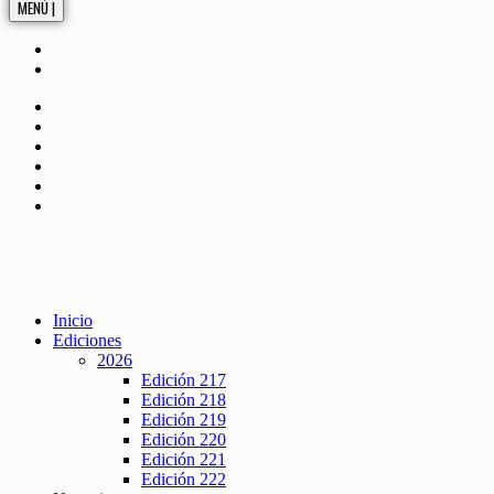
MENÚ |
Inicio
Ediciones
2026
Edición 217
Edición 218
Edición 219
Edición 220
Edición 221
Edición 222