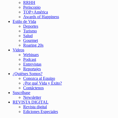
RRHH
Periscopio
TOP+América
Awards of Happiness
Estilo de Vida
Deportes
Turismo
Salud
Gourmet
Roaring 20s
Videos
Webinars
Podcast
Entrevistas
Reportajes
¿Quiénes Somos?
Conozca al Equipo
¿Por qué Vida y Éxito?
Contáctenos
Suscríbase
Newsletter
REVISTA DIGITAL
Revista digital
Ediciones Especiales