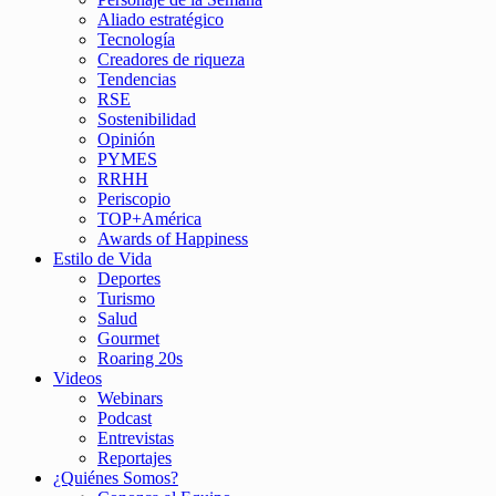
Aliado estratégico
Tecnología
Creadores de riqueza
Tendencias
RSE
Sostenibilidad
Opinión
PYMES
RRHH
Periscopio
TOP+América
Awards of Happiness
Estilo de Vida
Deportes
Turismo
Salud
Gourmet
Roaring 20s
Videos
Webinars
Podcast
Entrevistas
Reportajes
¿Quiénes Somos?