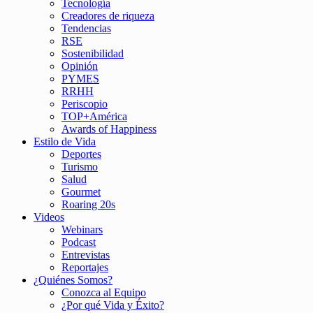
Tecnología
Creadores de riqueza
Tendencias
RSE
Sostenibilidad
Opinión
PYMES
RRHH
Periscopio
TOP+América
Awards of Happiness
Estilo de Vida
Deportes
Turismo
Salud
Gourmet
Roaring 20s
Videos
Webinars
Podcast
Entrevistas
Reportajes
¿Quiénes Somos?
Conozca al Equipo
¿Por qué Vida y Éxito?