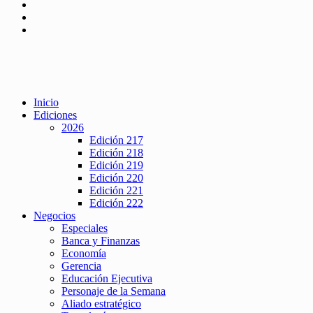
Inicio
Ediciones
2026
Edición 217
Edición 218
Edición 219
Edición 220
Edición 221
Edición 222
Negocios
Especiales
Banca y Finanzas
Economía
Gerencia
Educación Ejecutiva
Personaje de la Semana
Aliado estratégico