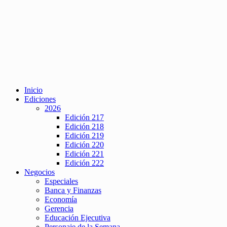
Inicio
Ediciones
2026
Edición 217
Edición 218
Edición 219
Edición 220
Edición 221
Edición 222
Negocios
Especiales
Banca y Finanzas
Economía
Gerencia
Educación Ejecutiva
Personaje de la Semana