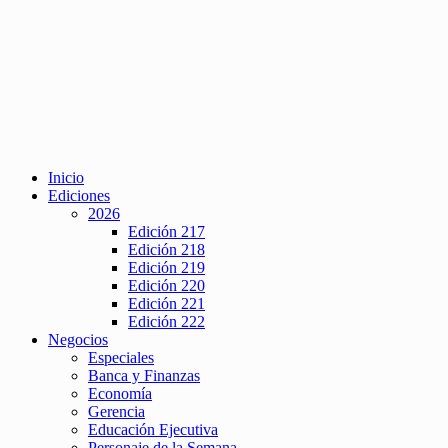
Inicio
Ediciones
2026
Edición 217
Edición 218
Edición 219
Edición 220
Edición 221
Edición 222
Negocios
Especiales
Banca y Finanzas
Economía
Gerencia
Educación Ejecutiva
Personaje de la Semana