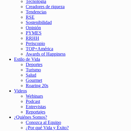
Tecnología
Creadores de riqueza
Tendencias
RSE
Sostenibilidad
Opinión
PYMES
RRHH
Periscopio
TOP+América
Awards of Happiness
Estilo de Vida
Deportes
Turismo
Salud
Gourmet
Roaring 20s
Videos
Webinars
Podcast
Entrevistas
Reportajes
¿Quiénes Somos?
Conozca al Equipo
¿Por qué Vida y Éxito?