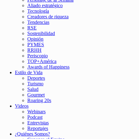
Aliado estratégico
Tecnología
Creadores de riqueza
Tendencias
RSE
Sostenibilidad
Opinión
PYMES
RRHH
Periscopio
TOP+América
Awards of Happiness
Estilo de Vida
Deportes
Turismo
Salud
Gourmet
Roaring 20s
Videos
Webinars
Podcast
Entrevistas
Reportajes
¿Quiénes Somos?