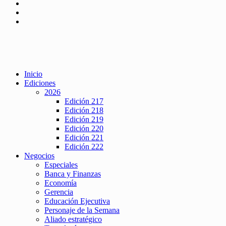
Inicio
Ediciones
2026
Edición 217
Edición 218
Edición 219
Edición 220
Edición 221
Edición 222
Negocios
Especiales
Banca y Finanzas
Economía
Gerencia
Educación Ejecutiva
Personaje de la Semana
Aliado estratégico