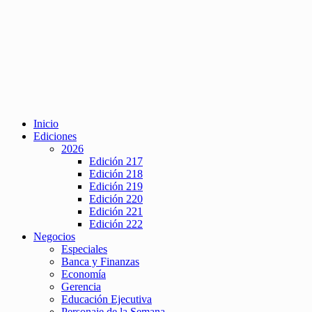
Inicio
Ediciones
2026
Edición 217
Edición 218
Edición 219
Edición 220
Edición 221
Edición 222
Negocios
Especiales
Banca y Finanzas
Economía
Gerencia
Educación Ejecutiva
Personaje de la Semana