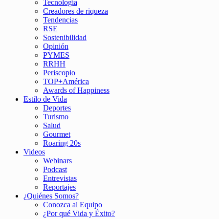
Tecnología
Creadores de riqueza
Tendencias
RSE
Sostenibilidad
Opinión
PYMES
RRHH
Periscopio
TOP+América
Awards of Happiness
Estilo de Vida
Deportes
Turismo
Salud
Gourmet
Roaring 20s
Videos
Webinars
Podcast
Entrevistas
Reportajes
¿Quiénes Somos?
Conozca al Equipo
¿Por qué Vida y Éxito?