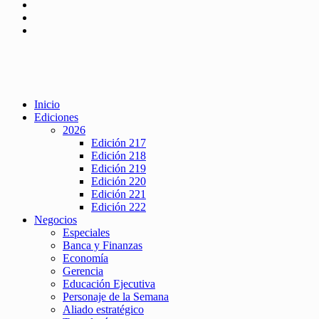
Inicio
Ediciones
2026
Edición 217
Edición 218
Edición 219
Edición 220
Edición 221
Edición 222
Negocios
Especiales
Banca y Finanzas
Economía
Gerencia
Educación Ejecutiva
Personaje de la Semana
Aliado estratégico