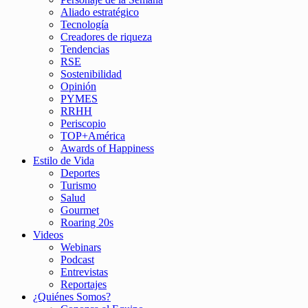
Aliado estratégico
Tecnología
Creadores de riqueza
Tendencias
RSE
Sostenibilidad
Opinión
PYMES
RRHH
Periscopio
TOP+América
Awards of Happiness
Estilo de Vida
Deportes
Turismo
Salud
Gourmet
Roaring 20s
Videos
Webinars
Podcast
Entrevistas
Reportajes
¿Quiénes Somos?