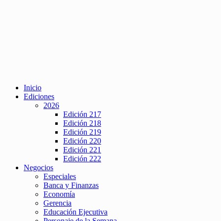
Inicio
Ediciones
2026
Edición 217
Edición 218
Edición 219
Edición 220
Edición 221
Edición 222
Negocios
Especiales
Banca y Finanzas
Economía
Gerencia
Educación Ejecutiva
Personaje de la Semana