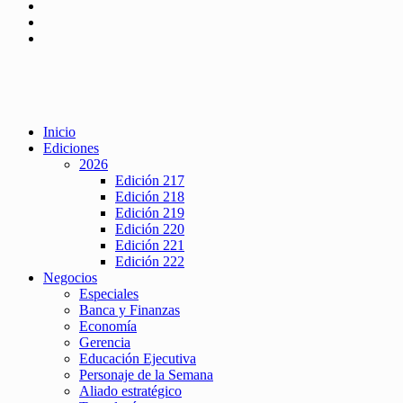
Inicio
Ediciones
2026
Edición 217
Edición 218
Edición 219
Edición 220
Edición 221
Edición 222
Negocios
Especiales
Banca y Finanzas
Economía
Gerencia
Educación Ejecutiva
Personaje de la Semana
Aliado estratégico