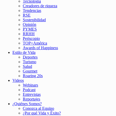
Tecnología
Creadores de riqueza
Tendencias
RSE
Sostenibilidad
Opinión
PYMES
RRHH
Periscopio
TOP+América
Awards of Happiness
Estilo de Vida
Deportes
Turismo
Salud
Gourmet
Roaring 20s
Videos
Webinars
Podcast
Entrevistas
Reportajes
¿Quiénes Somos?
Conozca al Equipo
¿Por qué Vida y Éxito?