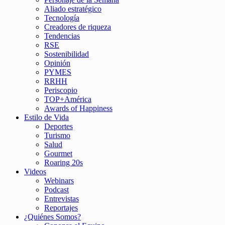
Aliado estratégico
Tecnología
Creadores de riqueza
Tendencias
RSE
Sostenibilidad
Opinión
PYMES
RRHH
Periscopio
TOP+América
Awards of Happiness
Estilo de Vida
Deportes
Turismo
Salud
Gourmet
Roaring 20s
Videos
Webinars
Podcast
Entrevistas
Reportajes
¿Quiénes Somos?