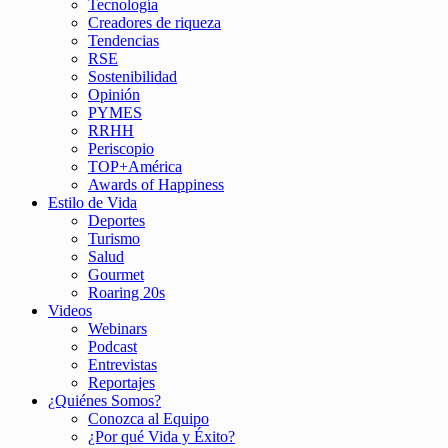
Tecnología
Creadores de riqueza
Tendencias
RSE
Sostenibilidad
Opinión
PYMES
RRHH
Periscopio
TOP+América
Awards of Happiness
Estilo de Vida
Deportes
Turismo
Salud
Gourmet
Roaring 20s
Videos
Webinars
Podcast
Entrevistas
Reportajes
¿Quiénes Somos?
Conozca al Equipo
¿Por qué Vida y Éxito?