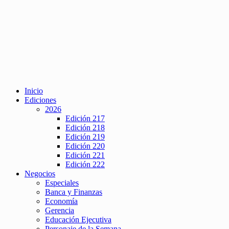
Inicio
Ediciones
2026
Edición 217
Edición 218
Edición 219
Edición 220
Edición 221
Edición 222
Negocios
Especiales
Banca y Finanzas
Economía
Gerencia
Educación Ejecutiva
Personaje de la Semana