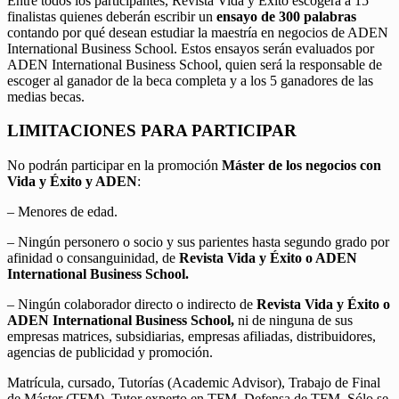
Entre todos los participantes, Revista Vida y Éxito escogerá a 15
finalistas quienes deberán escribir un
ensayo de 300 palabras
contando por qué desean estudiar la maestría en negocios de ADEN
International Business School. Estos ensayos serán evaluados por
ADEN International Business School, quien será la responsable de
escoger al ganador de la beca completa y a los 5 ganadores de las
medias becas.
LIMITACIONES PARA PARTICIPAR
No podrán participar en la promoción
Máster de los negocios con
Vida y Éxito y ADEN
:
– Menores de edad.
– Ningún personero o socio y sus parientes hasta segundo grado por
afinidad o consanguinidad, de
Revista Vida y Éxito o ADEN
International Business School.
– Ningún colaborador directo o indirecto de
Revista Vida y Éxito o
ADEN International Business School,
ni de ninguna de sus
empresas matrices, subsidiarias, empresas afiliadas, distribuidores,
agencias de publicidad y promoción.
Matrícula, cursado, Tutorías (Academic Advisor), Trabajo de Final
de Máster (TFM), Tutor experto en TFM, Defensa de TFM. Sólo se