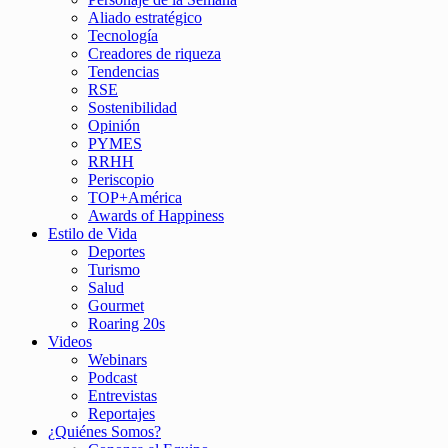
Aliado estratégico
Tecnología
Creadores de riqueza
Tendencias
RSE
Sostenibilidad
Opinión
PYMES
RRHH
Periscopio
TOP+América
Awards of Happiness
Estilo de Vida
Deportes
Turismo
Salud
Gourmet
Roaring 20s
Videos
Webinars
Podcast
Entrevistas
Reportajes
¿Quiénes Somos?