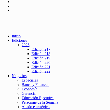
Inicio
Ediciones
2026
Edición 217
Edición 218
Edición 219
Edición 220
Edición 221
Edición 222
Negocios
Especiales
Banca y Finanzas
Economía
Gerencia
Educación Ejecutiva
Personaje de la Semana
Aliado estratégico