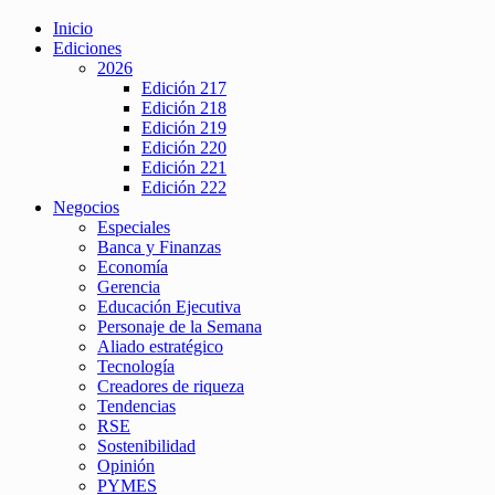
Inicio
Ediciones
2026
Edición 217
Edición 218
Edición 219
Edición 220
Edición 221
Edición 222
Negocios
Especiales
Banca y Finanzas
Economía
Gerencia
Educación Ejecutiva
Personaje de la Semana
Aliado estratégico
Tecnología
Creadores de riqueza
Tendencias
RSE
Sostenibilidad
Opinión
PYMES