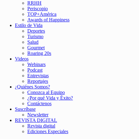
RRHH
Periscopio
TOP+América
Awards of Happiness
Estilo de Vida
Deportes
Turismo
Salud
Gourmet
Roaring 20s
Videos
Webinars
Podcast
Entrevistas
Reportajes
¿Quiénes Somos?
Conozca al Equipo
¿Por qué Vida y Éxito?
Contáctenos
Suscríbase
Newsletter
REVISTA DIGITAL
Revista digital
Ediciones Especiales