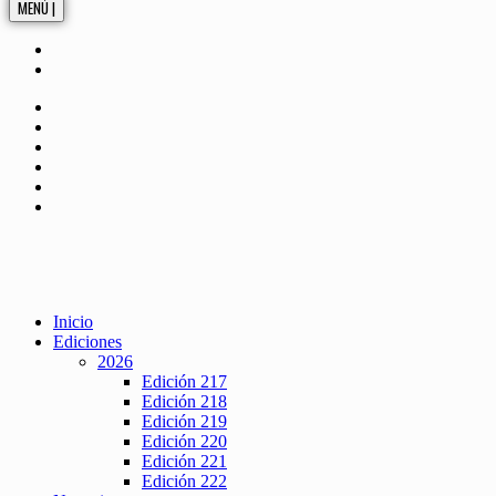
MENÚ |
Inicio
Ediciones
2026
Edición 217
Edición 218
Edición 219
Edición 220
Edición 221
Edición 222