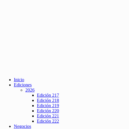
Inicio
Ediciones
2026
Edición 217
Edición 218
Edición 219
Edición 220
Edición 221
Edición 222
Negocios