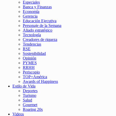
Especiales
Banca y Finanzas
Economía
Gerencia
Educación Ejecutiva
Personaje de la Semana
Aliado estratégico
Tecnología
Creadores de riqueza
Tendencias
RSE
Sostenibilidad
Opinión
PYMES
RRHH
Periscopio
TOP+América
Awards of Happiness
Estilo de Vida
Deportes
Turismo
Salud
Gourmet
Roaring 20s
Videos