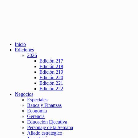
Inicio
Ediciones
2026
Edición 217
Edición 218
Edición 219
Edición 220
Edición 221
Edición 222
Negocios
Especiales
Banca y Finanzas
Economía
Gerencia
Educación Ejecutiva
Personaje de la Semana
Aliado estratégico