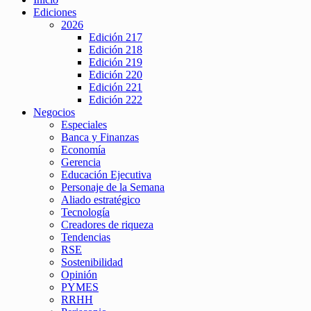
Ediciones
2026
Edición 217
Edición 218
Edición 219
Edición 220
Edición 221
Edición 222
Negocios
Especiales
Banca y Finanzas
Economía
Gerencia
Educación Ejecutiva
Personaje de la Semana
Aliado estratégico
Tecnología
Creadores de riqueza
Tendencias
RSE
Sostenibilidad
Opinión
PYMES
RRHH