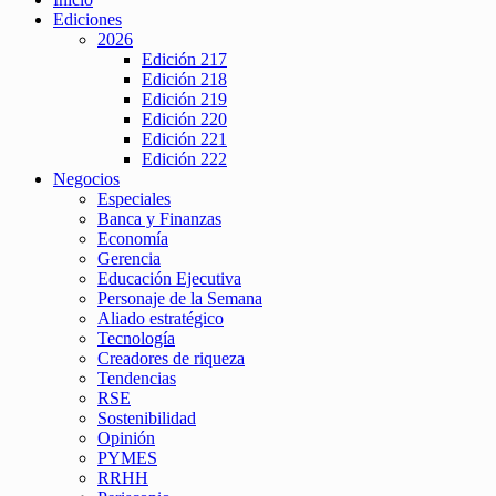
Ediciones
2026
Edición 217
Edición 218
Edición 219
Edición 220
Edición 221
Edición 222
Negocios
Especiales
Banca y Finanzas
Economía
Gerencia
Educación Ejecutiva
Personaje de la Semana
Aliado estratégico
Tecnología
Creadores de riqueza
Tendencias
RSE
Sostenibilidad
Opinión
PYMES
RRHH