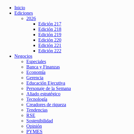
Inicio
Ediciones
2026
Edición 217
Edición 218
Edición 219
Edición 220
Edición 221
Edición 222
Negocios
Especiales
Banca y Finanzas
Economía
Gerencia
Educación Ejecutiva
Personaje de la Semana
Aliado estratégico
Tecnología
Creadores de riqueza
Tendencias
RSE
Sostenibilidad
Opinión
PYMES