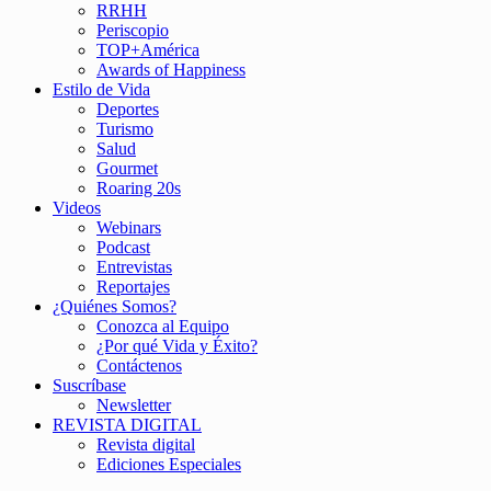
RRHH
Periscopio
TOP+América
Awards of Happiness
Estilo de Vida
Deportes
Turismo
Salud
Gourmet
Roaring 20s
Videos
Webinars
Podcast
Entrevistas
Reportajes
¿Quiénes Somos?
Conozca al Equipo
¿Por qué Vida y Éxito?
Contáctenos
Suscríbase
Newsletter
REVISTA DIGITAL
Revista digital
Ediciones Especiales