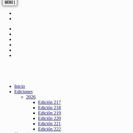
MENÚ |
Inicio
Ediciones
2026
Edición 217
Edición 218
Edición 219
Edición 220
Edición 221
Edición 222