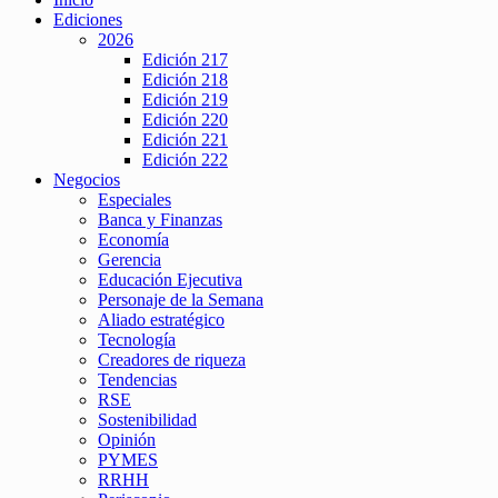
Ediciones
2026
Edición 217
Edición 218
Edición 219
Edición 220
Edición 221
Edición 222
Negocios
Especiales
Banca y Finanzas
Economía
Gerencia
Educación Ejecutiva
Personaje de la Semana
Aliado estratégico
Tecnología
Creadores de riqueza
Tendencias
RSE
Sostenibilidad
Opinión
PYMES
RRHH