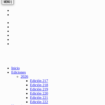
MENÚ |
Inicio
Ediciones
2026
Edición 217
Edición 218
Edición 219
Edición 220
Edición 221
Edición 222