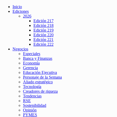
Inicio
Ediciones
2026
Edición 217
Edición 218
Edición 219
Edición 220
Edición 221
Edición 222
Negocios
Especiales
Banca y Finanzas
Economía
Gerencia
Educación Ejecutiva
Personaje de la Semana
Aliado estratégico
Tecnología
Creadores de riqueza
Tendencias
RSE
Sostenibilidad
Opinión
PYMES