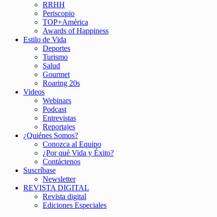
RRHH
Periscopio
TOP+América
Awards of Happiness
Estilo de Vida
Deportes
Turismo
Salud
Gourmet
Roaring 20s
Videos
Webinars
Podcast
Entrevistas
Reportajes
¿Quiénes Somos?
Conozca al Equipo
¿Por qué Vida y Éxito?
Contáctenos
Suscríbase
Newsletter
REVISTA DIGITAL
Revista digital
Ediciones Especiales