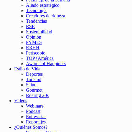
Aliado estratégico
Tecnología
Creadores de riqueza
Tendencias
RSE
Sostenibilidad
Opinión
PYMES
RRHH
Periscopio
TOP+América
Awards of Happiness
Estilo de Vida
Deportes
Turismo
Salud
Gourmet
Roaring 20s
Videos
Webinars
Podcast
Entrevistas
Reportajes
¿Quiénes Somos?