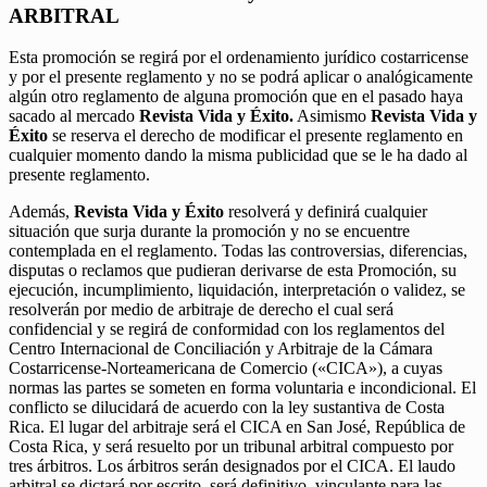
ARBITRAL
Esta promoción se regirá por el ordenamiento jurídico costarricense
y por el presente reglamento y no se podrá aplicar o analógicamente
algún otro reglamento de alguna promoción que en el pasado haya
sacado al mercado
Revista Vida y Éxito.
Asimismo
Revista Vida y
Éxito
se reserva el derecho de modificar el presente reglamento en
cualquier momento dando la misma publicidad que se le ha dado al
presente reglamento.
Además,
Revista Vida y Éxito
resolverá y definirá cualquier
situación que surja durante la promoción y no se encuentre
contemplada en el reglamento. Todas las controversias, diferencias,
disputas o reclamos que pudieran derivarse de esta Promoción, su
ejecución, incumplimiento, liquidación, interpretación o validez, se
resolverán por medio de arbitraje de derecho el cual será
confidencial y se regirá de conformidad con los reglamentos del
Centro Internacional de Conciliación y Arbitraje de la Cámara
Costarricense-Norteamericana de Comercio («CICA»), a cuyas
normas las partes se someten en forma voluntaria e incondicional. El
conflicto se dilucidará de acuerdo con la ley sustantiva de Costa
Rica. El lugar del arbitraje será el CICA en San José, República de
Costa Rica, y será resuelto por un tribunal arbitral compuesto por
tres árbitros. Los árbitros serán designados por el CICA. El laudo
arbitral se dictará por escrito, será definitivo, vinculante para las