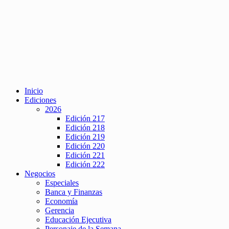
Inicio
Ediciones
2026
Edición 217
Edición 218
Edición 219
Edición 220
Edición 221
Edición 222
Negocios
Especiales
Banca y Finanzas
Economía
Gerencia
Educación Ejecutiva
Personaje de la Semana