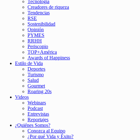
Tecnología
Creadores de riqueza
Tendencias
RSE
Sostenibilidad
Opinión
PYMES
RRHH
Periscopio
TOP+América
Awards of Happiness
Estilo de Vida
Deportes
Turismo
Salud
Gourmet
Roaring 20s
Videos
Webinars
Podcast
Entrevistas
Reportajes
¿Quiénes Somos?
Conozca al Equipo
¿Por qué Vida y Éxito?