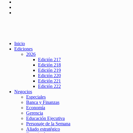
Inicio
Ediciones
2026
Edición 217
Edición 218
Edición 219
Edición 220
Edición 221
Edición 222
Negocios
Especiales
Banca y Finanzas
Economía
Gerencia
Educación Ejecutiva
Personaje de la Semana
Aliado estratégico