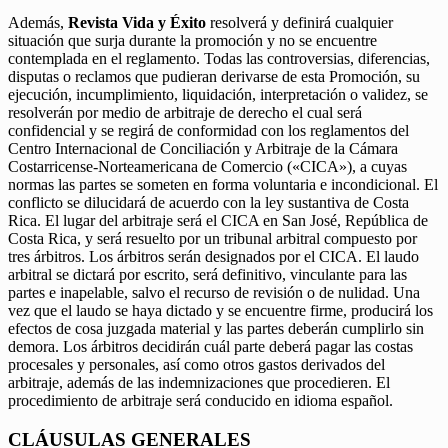
Además,
Revista Vida y Éxito
resolverá y definirá cualquier
situación que surja durante la promoción y no se encuentre
contemplada en el reglamento. Todas las controversias, diferencias,
disputas o reclamos que pudieran derivarse de esta Promoción, su
ejecución, incumplimiento, liquidación, interpretación o validez, se
resolverán por medio de arbitraje de derecho el cual será
confidencial y se regirá de conformidad con los reglamentos del
Centro Internacional de Conciliación y Arbitraje de la Cámara
Costarricense-Norteamericana de Comercio («CICA»), a cuyas
normas las partes se someten en forma voluntaria e incondicional. El
conflicto se dilucidará de acuerdo con la ley sustantiva de Costa
Rica. El lugar del arbitraje será el CICA en San José, República de
Costa Rica, y será resuelto por un tribunal arbitral compuesto por
tres árbitros. Los árbitros serán designados por el CICA. El laudo
arbitral se dictará por escrito, será definitivo, vinculante para las
partes e inapelable, salvo el recurso de revisión o de nulidad. Una
vez que el laudo se haya dictado y se encuentre firme, producirá los
efectos de cosa juzgada material y las partes deberán cumplirlo sin
demora. Los árbitros decidirán cuál parte deberá pagar las costas
procesales y personales, así como otros gastos derivados del
arbitraje, además de las indemnizaciones que procedieren. El
procedimiento de arbitraje será conducido en idioma español.
CLÁUSULAS GENERALES