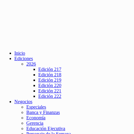
Inicio
Ediciones
2026
Edición 217
Edición 218
Edición 219
Edición 220
Edición 221
Edición 222
Negocios
Especiales
Banca y Finanzas
Economía
Gerencia
Educación Ejecutiva
Personaje de la Semana