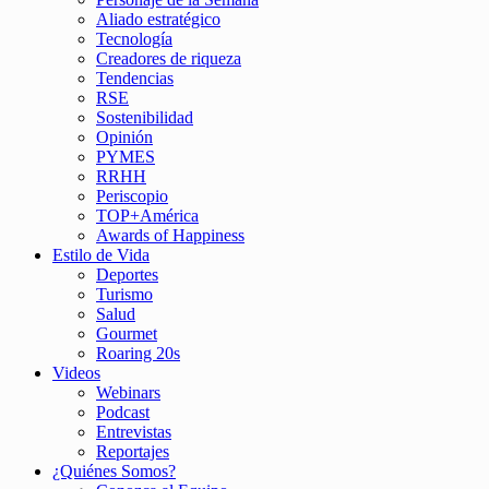
Aliado estratégico
Tecnología
Creadores de riqueza
Tendencias
RSE
Sostenibilidad
Opinión
PYMES
RRHH
Periscopio
TOP+América
Awards of Happiness
Estilo de Vida
Deportes
Turismo
Salud
Gourmet
Roaring 20s
Videos
Webinars
Podcast
Entrevistas
Reportajes
¿Quiénes Somos?