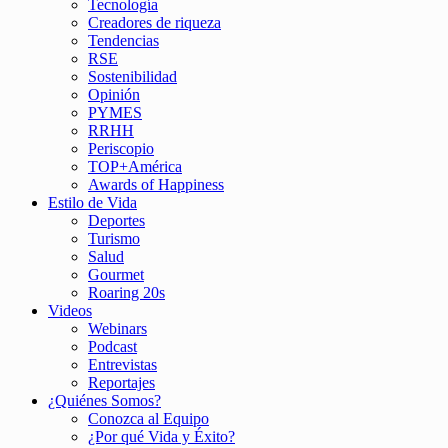
Tecnología
Creadores de riqueza
Tendencias
RSE
Sostenibilidad
Opinión
PYMES
RRHH
Periscopio
TOP+América
Awards of Happiness
Estilo de Vida
Deportes
Turismo
Salud
Gourmet
Roaring 20s
Videos
Webinars
Podcast
Entrevistas
Reportajes
¿Quiénes Somos?
Conozca al Equipo
¿Por qué Vida y Éxito?