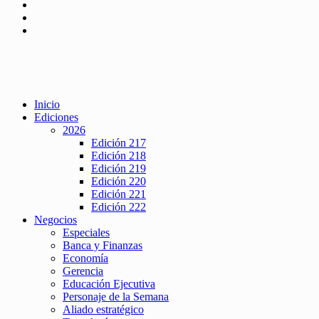
Inicio
Ediciones
2026
Edición 217
Edición 218
Edición 219
Edición 220
Edición 221
Edición 222
Negocios
Especiales
Banca y Finanzas
Economía
Gerencia
Educación Ejecutiva
Personaje de la Semana
Aliado estratégico