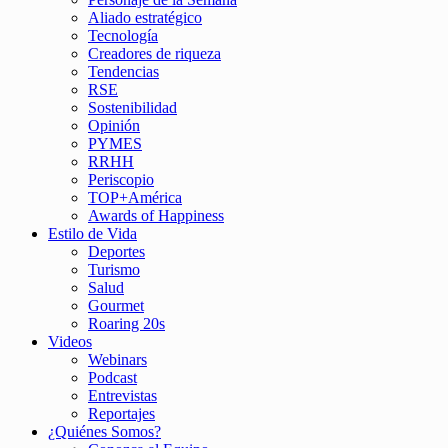
Aliado estratégico
Tecnología
Creadores de riqueza
Tendencias
RSE
Sostenibilidad
Opinión
PYMES
RRHH
Periscopio
TOP+América
Awards of Happiness
Estilo de Vida
Deportes
Turismo
Salud
Gourmet
Roaring 20s
Videos
Webinars
Podcast
Entrevistas
Reportajes
¿Quiénes Somos?