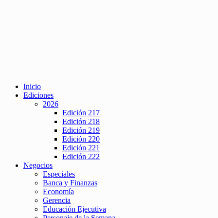
Inicio
Ediciones
2026
Edición 217
Edición 218
Edición 219
Edición 220
Edición 221
Edición 222
Negocios
Especiales
Banca y Finanzas
Economía
Gerencia
Educación Ejecutiva
Personaje de la Semana