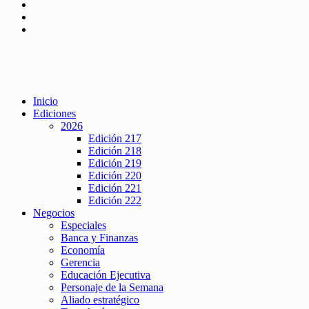
Inicio
Ediciones
2026
Edición 217
Edición 218
Edición 219
Edición 220
Edición 221
Edición 222
Negocios
Especiales
Banca y Finanzas
Economía
Gerencia
Educación Ejecutiva
Personaje de la Semana
Aliado estratégico