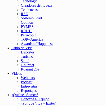
Tecnología
Creadores de riqueza
Tendencias
RSE
Sostenibilidad
Opinión
PYMES
RRHH
Periscopio
TOP+América
Awards of Happiness
Estilo de Vida
Deportes
Turismo
Salud
Gourmet
Roaring 20s
Videos
Webinars
Podcast
Entrevistas
Reportajes
¿Quiénes Somos?
Conozca al Equipo
¿Por qué Vida y Éxito?