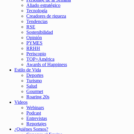
Aliado estratégico
Tecnología
Creadores de riqueza
Tendencias
RSE
Sostenibilidad
Opinión
PYMES
RRHH
Periscopio
TOP+América
Awards of Happiness
Estilo de Vida
Deportes
Turismo
Salud
Gourmet
Roaring 20s
Videos
Webinars
Podcast
Entrevistas
Reportajes
¿Quiénes Somos?