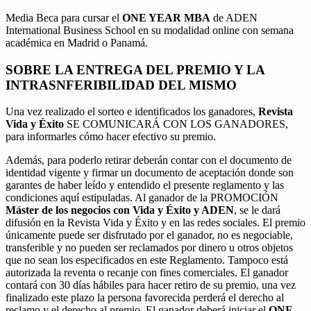
Media Beca para cursar el
ONE YEAR MBA
de ADEN
International Business School en su modalidad online con semana
académica en Madrid o Panamá.
SOBRE LA ENTREGA DEL PREMIO Y LA
INTRASNFERIBILIDAD DEL MISMO
Una vez realizado el sorteo e identificados los ganadores,
Revista
Vida y Éxito
SE COMUNICARÁ CON LOS GANADORES,
para informarles cómo hacer efectivo su premio.
Además, para poderlo retirar deberán contar con el documento de
identidad vigente y firmar un documento de aceptación donde son
garantes de haber leído y entendido el presente reglamento y las
condiciones aquí estipuladas. Al ganador de la PROMOCIÓN
Máster de los negocios con Vida y Éxito y ADEN
, se le dará
difusión en la Revista Vida y Éxito y en las redes sociales. El premio
únicamente puede ser disfrutado por el ganador, no es negociable,
transferible y no pueden ser reclamados por dinero u otros objetos
que no sean los especificados en este Reglamento. Tampoco está
autorizada la reventa o recanje con fines comerciales. El ganador
contará con 30 días hábiles para hacer retiro de su premio, una vez
finalizado este plazo la persona favorecida perderá el derecho al
reclamo y el derecho al premio. El ganador deberá iniciar el
ONE