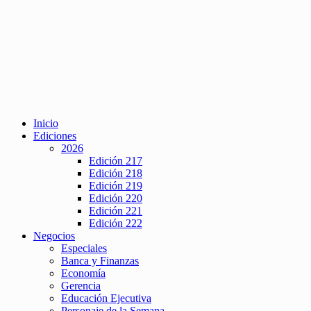
Inicio
Ediciones
2026
Edición 217
Edición 218
Edición 219
Edición 220
Edición 221
Edición 222
Negocios
Especiales
Banca y Finanzas
Economía
Gerencia
Educación Ejecutiva
Personaje de la Semana