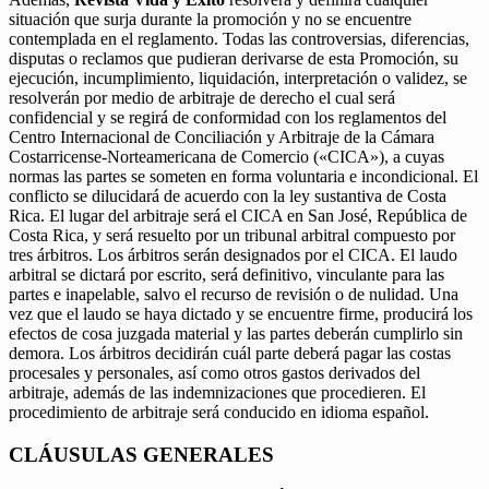
situación que surja durante la promoción y no se encuentre
contemplada en el reglamento. Todas las controversias, diferencias,
disputas o reclamos que pudieran derivarse de esta Promoción, su
ejecución, incumplimiento, liquidación, interpretación o validez, se
resolverán por medio de arbitraje de derecho el cual será
confidencial y se regirá de conformidad con los reglamentos del
Centro Internacional de Conciliación y Arbitraje de la Cámara
Costarricense-Norteamericana de Comercio («CICA»), a cuyas
normas las partes se someten en forma voluntaria e incondicional. El
conflicto se dilucidará de acuerdo con la ley sustantiva de Costa
Rica. El lugar del arbitraje será el CICA en San José, República de
Costa Rica, y será resuelto por un tribunal arbitral compuesto por
tres árbitros. Los árbitros serán designados por el CICA. El laudo
arbitral se dictará por escrito, será definitivo, vinculante para las
partes e inapelable, salvo el recurso de revisión o de nulidad. Una
vez que el laudo se haya dictado y se encuentre firme, producirá los
efectos de cosa juzgada material y las partes deberán cumplirlo sin
demora. Los árbitros decidirán cuál parte deberá pagar las costas
procesales y personales, así como otros gastos derivados del
arbitraje, además de las indemnizaciones que procedieren. El
procedimiento de arbitraje será conducido en idioma español.
CLÁUSULAS GENERALES