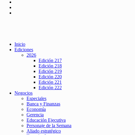
Inicio
Ediciones
2026
Edición 217
Edición 218
Edición 219
Edición 220
Edición 221
Edición 222
Negocios
Especiales
Banca y Finanzas
Economía
Gerencia
Educación Ejecutiva
Personaje de la Semana
Aliado estratégico