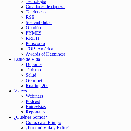
Tecnología
Creadores de riqueza
Tendencias
RSE
Sostenibilidad
Opinión
PYMES
RRHH
Periscopio
TOP+América
Awards of Happiness
Estilo de Vida
Deportes
Turismo
Salud
Gourmet
Roaring 20s
Videos
Webinars
Podcast
Entrevistas
Reportajes
¿Quiénes Somos?
Conozca al Equipo
¿Por qué Vida y Éxito?