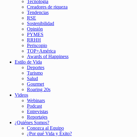
Tecnología
Creadores de riqueza
Tendencias
RSE
Sostenibilidad
Opinión
PYMES
RRHH
Periscopio
TOP+América
Awards of Happiness
Estilo de Vida
Deportes
Turismo
Salud
Gourmet
Roaring 20s
Videos
Webinars
Podcast
Entrevistas
Reportajes
¿Quiénes Somos?
Conozca al Equipo
¿Por qué Vida y Éxito?