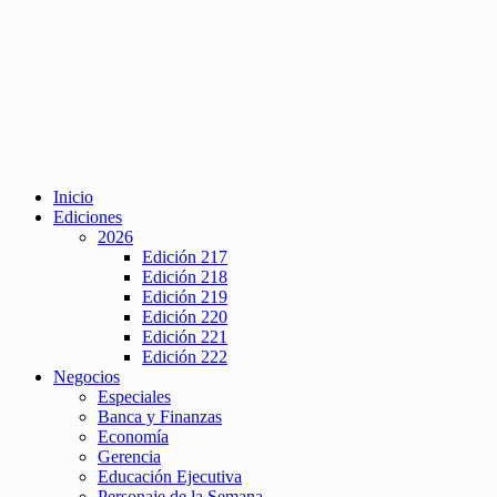
Inicio
Ediciones
2026
Edición 217
Edición 218
Edición 219
Edición 220
Edición 221
Edición 222
Negocios
Especiales
Banca y Finanzas
Economía
Gerencia
Educación Ejecutiva
Personaje de la Semana