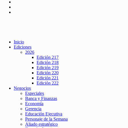
Inicio
Ediciones
2026
Edición 217
Edición 218
Edición 219
Edición 220
Edición 221
Edición 222
Negocios
Especiales
Banca y Finanzas
Economía
Gerencia
Educación Ejecutiva
Personaje de la Semana
Aliado estratégico