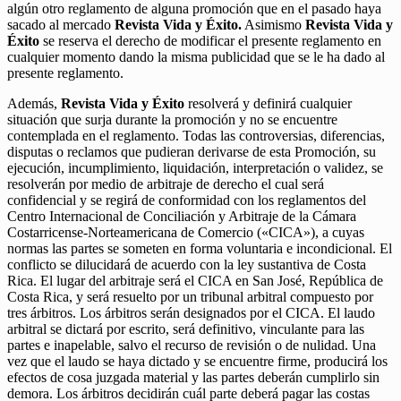
algún otro reglamento de alguna promoción que en el pasado haya
sacado al mercado
Revista Vida y Éxito.
Asimismo
Revista Vida y
Éxito
se reserva el derecho de modificar el presente reglamento en
cualquier momento dando la misma publicidad que se le ha dado al
presente reglamento.
Además,
Revista Vida y Éxito
resolverá y definirá cualquier
situación que surja durante la promoción y no se encuentre
contemplada en el reglamento. Todas las controversias, diferencias,
disputas o reclamos que pudieran derivarse de esta Promoción, su
ejecución, incumplimiento, liquidación, interpretación o validez, se
resolverán por medio de arbitraje de derecho el cual será
confidencial y se regirá de conformidad con los reglamentos del
Centro Internacional de Conciliación y Arbitraje de la Cámara
Costarricense-Norteamericana de Comercio («CICA»), a cuyas
normas las partes se someten en forma voluntaria e incondicional. El
conflicto se dilucidará de acuerdo con la ley sustantiva de Costa
Rica. El lugar del arbitraje será el CICA en San José, República de
Costa Rica, y será resuelto por un tribunal arbitral compuesto por
tres árbitros. Los árbitros serán designados por el CICA. El laudo
arbitral se dictará por escrito, será definitivo, vinculante para las
partes e inapelable, salvo el recurso de revisión o de nulidad. Una
vez que el laudo se haya dictado y se encuentre firme, producirá los
efectos de cosa juzgada material y las partes deberán cumplirlo sin
demora. Los árbitros decidirán cuál parte deberá pagar las costas