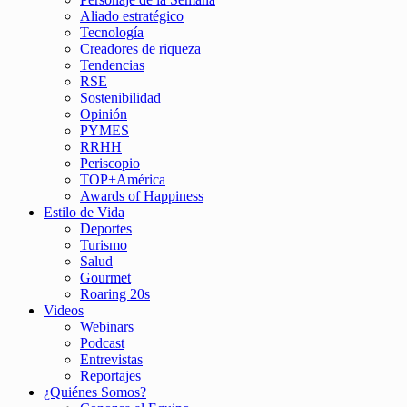
Aliado estratégico
Tecnología
Creadores de riqueza
Tendencias
RSE
Sostenibilidad
Opinión
PYMES
RRHH
Periscopio
TOP+América
Awards of Happiness
Estilo de Vida
Deportes
Turismo
Salud
Gourmet
Roaring 20s
Videos
Webinars
Podcast
Entrevistas
Reportajes
¿Quiénes Somos?