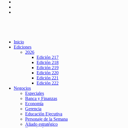
Inicio
Ediciones
2026
Edición 217
Edición 218
Edición 219
Edición 220
Edición 221
Edición 222
Negocios
Especiales
Banca y Finanzas
Economía
Gerencia
Educación Ejecutiva
Personaje de la Semana
Aliado estratégico