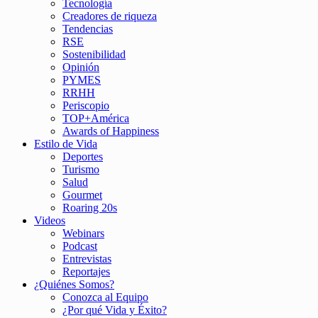
Tecnología
Creadores de riqueza
Tendencias
RSE
Sostenibilidad
Opinión
PYMES
RRHH
Periscopio
TOP+América
Awards of Happiness
Estilo de Vida
Deportes
Turismo
Salud
Gourmet
Roaring 20s
Videos
Webinars
Podcast
Entrevistas
Reportajes
¿Quiénes Somos?
Conozca al Equipo
¿Por qué Vida y Éxito?