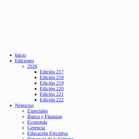
Inicio
Ediciones
2026
Edición 217
Edición 218
Edición 219
Edición 220
Edición 221
Edición 222
Negocios
Especiales
Banca y Finanzas
Economía
Gerencia
Educación Ejecutiva
Personaje de la Semana