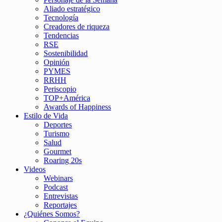
Aliado estratégico
Tecnología
Creadores de riqueza
Tendencias
RSE
Sostenibilidad
Opinión
PYMES
RRHH
Periscopio
TOP+América
Awards of Happiness
Estilo de Vida
Deportes
Turismo
Salud
Gourmet
Roaring 20s
Videos
Webinars
Podcast
Entrevistas
Reportajes
¿Quiénes Somos?