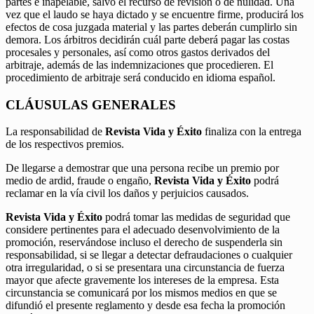
partes e inapelable, salvo el recurso de revisión o de nulidad. Una
vez que el laudo se haya dictado y se encuentre firme, producirá los
efectos de cosa juzgada material y las partes deberán cumplirlo sin
demora. Los árbitros decidirán cuál parte deberá pagar las costas
procesales y personales, así como otros gastos derivados del
arbitraje, además de las indemnizaciones que procedieren. El
procedimiento de arbitraje será conducido en idioma español.
CLÁUSULAS GENERALES
La responsabilidad de
Revista Vida y Éxito
finaliza con la entrega
de los respectivos premios.
De llegarse a demostrar que una persona recibe un premio por
medio de ardid, fraude o engaño,
Revista Vida y Éxito
podrá
reclamar en la vía civil los daños y perjuicios causados.
Revista Vida y Éxito
podrá tomar las medidas de seguridad que
considere pertinentes para el adecuado desenvolvimiento de la
promoción, reservándose incluso el derecho de suspenderla sin
responsabilidad, si se llegar a detectar defraudaciones o cualquier
otra irregularidad, o si se presentara una circunstancia de fuerza
mayor que afecte gravemente los intereses de la empresa. Esta
circunstancia se comunicará por los mismos medios en que se
difundió el presente reglamento y desde esa fecha la promoción