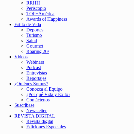
RRHH
Periscopio
TOP+América
Awards of Happiness
Estilo de Vida
Deportes
Turismo
Salud
Gourmet
Roaring 20s
Videos
Webinars
Podcast
Entrevistas
Reportajes
¿Quiénes Somos?
Conozca al Equipo
¿Por qué Vida y Éxito?
Contáctenos
Suscríbase
Newsletter
REVISTA DIGITAL
Revista digital
Ediciones Especiales