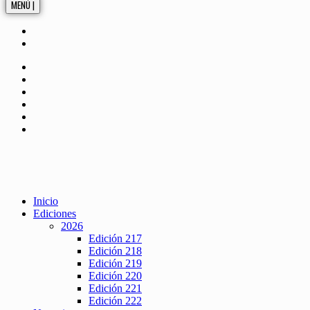
MENÚ |
Inicio
Ediciones
2026
Edición 217
Edición 218
Edición 219
Edición 220
Edición 221
Edición 222