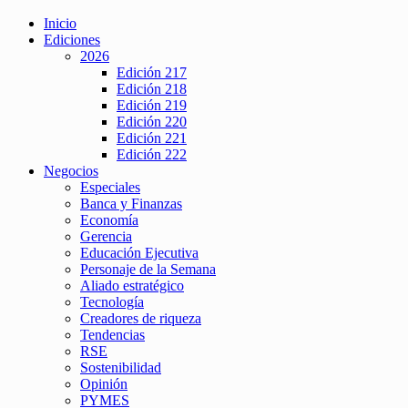
Inicio
Ediciones
2026
Edición 217
Edición 218
Edición 219
Edición 220
Edición 221
Edición 222
Negocios
Especiales
Banca y Finanzas
Economía
Gerencia
Educación Ejecutiva
Personaje de la Semana
Aliado estratégico
Tecnología
Creadores de riqueza
Tendencias
RSE
Sostenibilidad
Opinión
PYMES