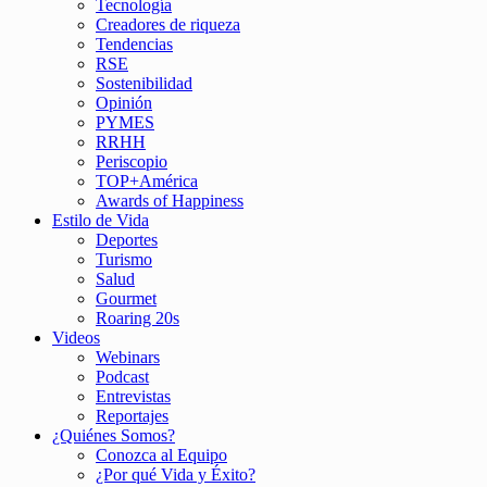
Tecnología
Creadores de riqueza
Tendencias
RSE
Sostenibilidad
Opinión
PYMES
RRHH
Periscopio
TOP+América
Awards of Happiness
Estilo de Vida
Deportes
Turismo
Salud
Gourmet
Roaring 20s
Videos
Webinars
Podcast
Entrevistas
Reportajes
¿Quiénes Somos?
Conozca al Equipo
¿Por qué Vida y Éxito?