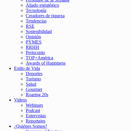
Aliado estratégico
Tecnología
Creadores de riqueza
Tendencias
RSE
Sostenibilidad
Opinión
PYMES
RRHH
Periscopio
TOP+América
Awards of Happiness
Estilo de Vida
Deportes
Turismo
Salud
Gourmet
Roaring 20s
Videos
Webinars
Podcast
Entrevistas
Reportajes
¿Quiénes Somos?