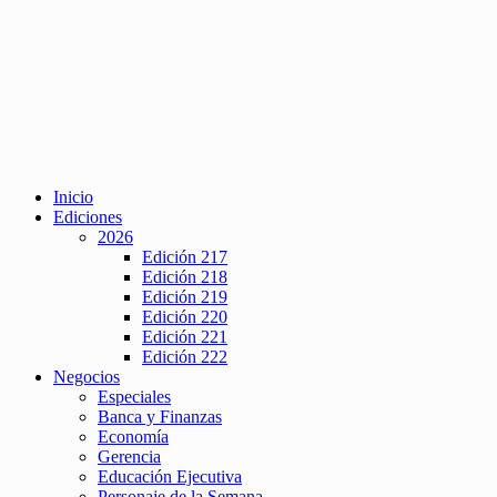
Inicio
Ediciones
2026
Edición 217
Edición 218
Edición 219
Edición 220
Edición 221
Edición 222
Negocios
Especiales
Banca y Finanzas
Economía
Gerencia
Educación Ejecutiva
Personaje de la Semana