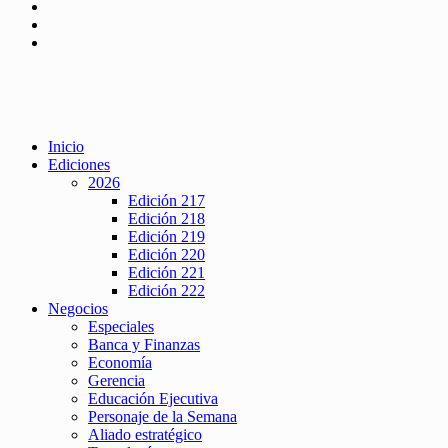
Inicio
Ediciones
2026
Edición 217
Edición 218
Edición 219
Edición 220
Edición 221
Edición 222
Negocios
Especiales
Banca y Finanzas
Economía
Gerencia
Educación Ejecutiva
Personaje de la Semana
Aliado estratégico