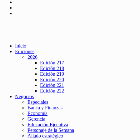
Inicio
Ediciones
2026
Edición 217
Edición 218
Edición 219
Edición 220
Edición 221
Edición 222
Negocios
Especiales
Banca y Finanzas
Economía
Gerencia
Educación Ejecutiva
Personaje de la Semana
Aliado estratégico