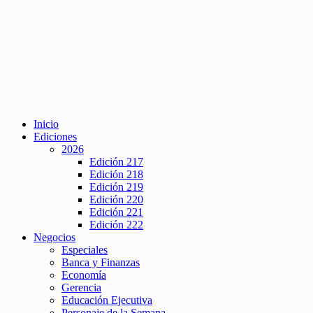
Inicio
Ediciones
2026
Edición 217
Edición 218
Edición 219
Edición 220
Edición 221
Edición 222
Negocios
Especiales
Banca y Finanzas
Economía
Gerencia
Educación Ejecutiva
Personaje de la Semana