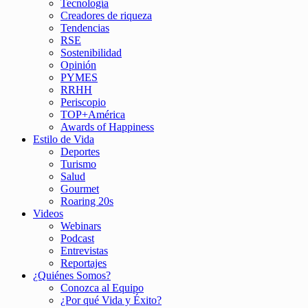
Tecnología
Creadores de riqueza
Tendencias
RSE
Sostenibilidad
Opinión
PYMES
RRHH
Periscopio
TOP+América
Awards of Happiness
Estilo de Vida
Deportes
Turismo
Salud
Gourmet
Roaring 20s
Videos
Webinars
Podcast
Entrevistas
Reportajes
¿Quiénes Somos?
Conozca al Equipo
¿Por qué Vida y Éxito?