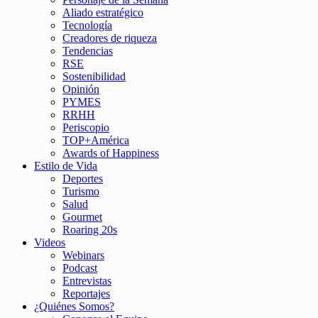
Aliado estratégico
Tecnología
Creadores de riqueza
Tendencias
RSE
Sostenibilidad
Opinión
PYMES
RRHH
Periscopio
TOP+América
Awards of Happiness
Estilo de Vida
Deportes
Turismo
Salud
Gourmet
Roaring 20s
Videos
Webinars
Podcast
Entrevistas
Reportajes
¿Quiénes Somos?