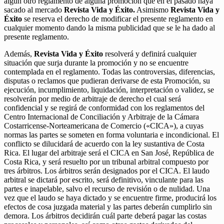
algún otro reglamento de alguna promoción que en el pasado haya
sacado al mercado
Revista Vida y Éxito.
Asimismo
Revista Vida y
Éxito
se reserva el derecho de modificar el presente reglamento en
cualquier momento dando la misma publicidad que se le ha dado al
presente reglamento.
Además,
Revista Vida y Éxito
resolverá y definirá cualquier
situación que surja durante la promoción y no se encuentre
contemplada en el reglamento. Todas las controversias, diferencias,
disputas o reclamos que pudieran derivarse de esta Promoción, su
ejecución, incumplimiento, liquidación, interpretación o validez, se
resolverán por medio de arbitraje de derecho el cual será
confidencial y se regirá de conformidad con los reglamentos del
Centro Internacional de Conciliación y Arbitraje de la Cámara
Costarricense-Norteamericana de Comercio («CICA»), a cuyas
normas las partes se someten en forma voluntaria e incondicional. El
conflicto se dilucidará de acuerdo con la ley sustantiva de Costa
Rica. El lugar del arbitraje será el CICA en San José, República de
Costa Rica, y será resuelto por un tribunal arbitral compuesto por
tres árbitros. Los árbitros serán designados por el CICA. El laudo
arbitral se dictará por escrito, será definitivo, vinculante para las
partes e inapelable, salvo el recurso de revisión o de nulidad. Una
vez que el laudo se haya dictado y se encuentre firme, producirá los
efectos de cosa juzgada material y las partes deberán cumplirlo sin
demora. Los árbitros decidirán cuál parte deberá pagar las costas