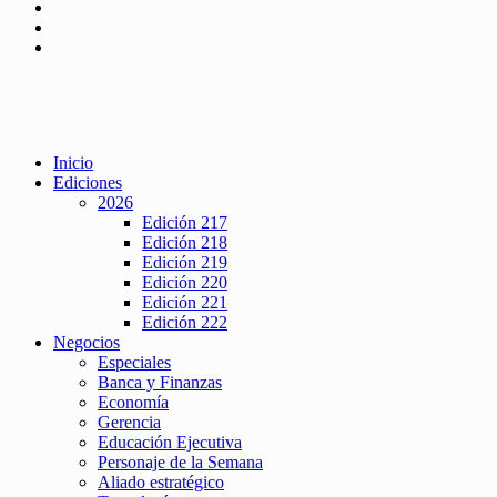
Inicio
Ediciones
2026
Edición 217
Edición 218
Edición 219
Edición 220
Edición 221
Edición 222
Negocios
Especiales
Banca y Finanzas
Economía
Gerencia
Educación Ejecutiva
Personaje de la Semana
Aliado estratégico