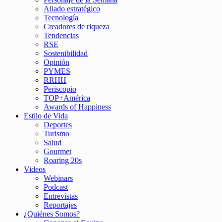
Aliado estratégico
Tecnología
Creadores de riqueza
Tendencias
RSE
Sostenibilidad
Opinión
PYMES
RRHH
Periscopio
TOP+América
Awards of Happiness
Estilo de Vida
Deportes
Turismo
Salud
Gourmet
Roaring 20s
Videos
Webinars
Podcast
Entrevistas
Reportajes
¿Quiénes Somos?