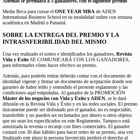
Además se premiará a 5 ganadores, con el siguiente premio
Media Beca para cursar el
ONE YEAR MBA
de ADEN
International Business School en su modalidad online con semana
académica en Madrid o Panamá.
SOBRE LA ENTREGA DEL PREMIO Y LA
INTRASNFERIBILIDAD DEL MISMO
Una vez realizado el sorteo e identificados los ganadores,
Revista
Vida y Éxito
SE COMUNICARÁ CON LOS GANADORES,
para informarles cómo hacer efectivo su premio.
Además, para poderlo retirar deberán contar con el documento de
identidad vigente y firmar un documento de aceptación donde son
garantes de haber leído y entendido el presente reglamento y las
condiciones aquí estipuladas. Al ganador de la PROMOCIÓN
Máster de los negocios con Vida y Éxito y ADEN
, se le dará
difusión en la Revista Vida y Éxito y en las redes sociales. El premio
únicamente puede ser disfrutado por el ganador, no es negociable,
transferible y no pueden ser reclamados por dinero u otros objetos
que no sean los especificados en este Reglamento. Tampoco está
autorizada la reventa o recanje con fines comerciales. El ganador
contará con 30 días hábiles para hacer retiro de su premio, una vez
finalizado este plazo la persona favorecida perderá el derecho al