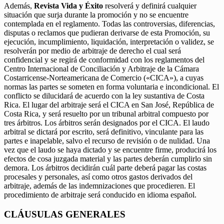
Además,
Revista Vida y Éxito
resolverá y definirá cualquier
situación que surja durante la promoción y no se encuentre
contemplada en el reglamento. Todas las controversias, diferencias,
disputas o reclamos que pudieran derivarse de esta Promoción, su
ejecución, incumplimiento, liquidación, interpretación o validez, se
resolverán por medio de arbitraje de derecho el cual será
confidencial y se regirá de conformidad con los reglamentos del
Centro Internacional de Conciliación y Arbitraje de la Cámara
Costarricense-Norteamericana de Comercio («CICA»), a cuyas
normas las partes se someten en forma voluntaria e incondicional. El
conflicto se dilucidará de acuerdo con la ley sustantiva de Costa
Rica. El lugar del arbitraje será el CICA en San José, República de
Costa Rica, y será resuelto por un tribunal arbitral compuesto por
tres árbitros. Los árbitros serán designados por el CICA. El laudo
arbitral se dictará por escrito, será definitivo, vinculante para las
partes e inapelable, salvo el recurso de revisión o de nulidad. Una
vez que el laudo se haya dictado y se encuentre firme, producirá los
efectos de cosa juzgada material y las partes deberán cumplirlo sin
demora. Los árbitros decidirán cuál parte deberá pagar las costas
procesales y personales, así como otros gastos derivados del
arbitraje, además de las indemnizaciones que procedieren. El
procedimiento de arbitraje será conducido en idioma español.
CLÁUSULAS GENERALES