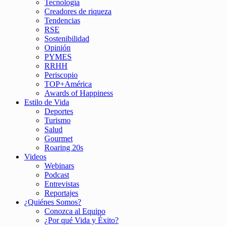
Tecnología
Creadores de riqueza
Tendencias
RSE
Sostenibilidad
Opinión
PYMES
RRHH
Periscopio
TOP+América
Awards of Happiness
Estilo de Vida
Deportes
Turismo
Salud
Gourmet
Roaring 20s
Videos
Webinars
Podcast
Entrevistas
Reportajes
¿Quiénes Somos?
Conozca al Equipo
¿Por qué Vida y Éxito?