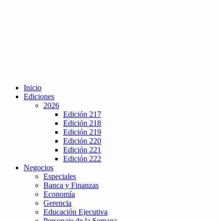
Inicio
Ediciones
2026
Edición 217
Edición 218
Edición 219
Edición 220
Edición 221
Edición 222
Negocios
Especiales
Banca y Finanzas
Economía
Gerencia
Educación Ejecutiva
Personaje de la Semana