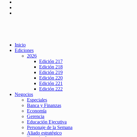
Inicio
Ediciones
2026
Edición 217
Edición 218
Edición 219
Edición 220
Edición 221
Edición 222
Negocios
Especiales
Banca y Finanzas
Economía
Gerencia
Educación Ejecutiva
Personaje de la Semana
Aliado estratégico