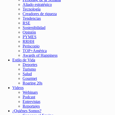
Aliado estratégico
Tecnología
Creadores de riqueza
Tendencias
RSE
Sostenibilidad
Opinión
PYMES
RRHH
Periscopio
TOP+América
Awards of Happiness
Estilo de Vida
Deportes
Turismo
Salud
Gourmet
Roaring 20s
Videos
Webinars
Podcast
Entrevistas
Reportajes
¿Quiénes Somos?