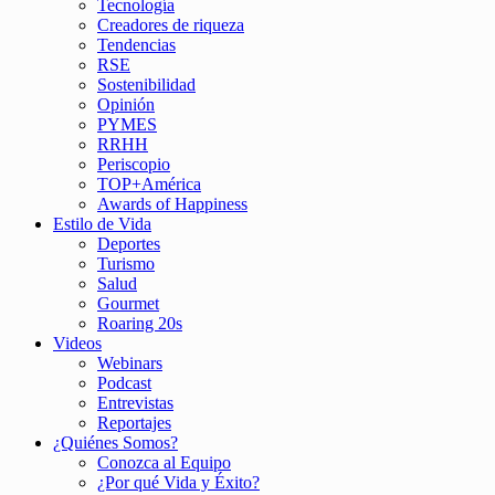
Tecnología
Creadores de riqueza
Tendencias
RSE
Sostenibilidad
Opinión
PYMES
RRHH
Periscopio
TOP+América
Awards of Happiness
Estilo de Vida
Deportes
Turismo
Salud
Gourmet
Roaring 20s
Videos
Webinars
Podcast
Entrevistas
Reportajes
¿Quiénes Somos?
Conozca al Equipo
¿Por qué Vida y Éxito?