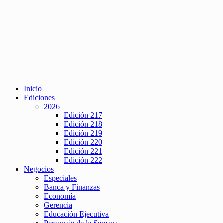
Inicio
Ediciones
2026
Edición 217
Edición 218
Edición 219
Edición 220
Edición 221
Edición 222
Negocios
Especiales
Banca y Finanzas
Economía
Gerencia
Educación Ejecutiva
Personaje de la Semana