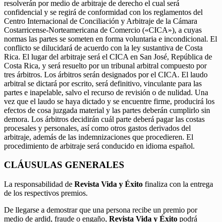
resolverán por medio de arbitraje de derecho el cual será
confidencial y se regirá de conformidad con los reglamentos del
Centro Internacional de Conciliación y Arbitraje de la Cámara
Costarricense-Norteamericana de Comercio («CICA»), a cuyas
normas las partes se someten en forma voluntaria e incondicional. El
conflicto se dilucidará de acuerdo con la ley sustantiva de Costa
Rica. El lugar del arbitraje será el CICA en San José, República de
Costa Rica, y será resuelto por un tribunal arbitral compuesto por
tres árbitros. Los árbitros serán designados por el CICA. El laudo
arbitral se dictará por escrito, será definitivo, vinculante para las
partes e inapelable, salvo el recurso de revisión o de nulidad. Una
vez que el laudo se haya dictado y se encuentre firme, producirá los
efectos de cosa juzgada material y las partes deberán cumplirlo sin
demora. Los árbitros decidirán cuál parte deberá pagar las costas
procesales y personales, así como otros gastos derivados del
arbitraje, además de las indemnizaciones que procedieren. El
procedimiento de arbitraje será conducido en idioma español.
CLÁUSULAS GENERALES
La responsabilidad de
Revista Vida y Éxito
finaliza con la entrega
de los respectivos premios.
De llegarse a demostrar que una persona recibe un premio por
medio de ardid, fraude o engaño,
Revista Vida y Éxito
podrá