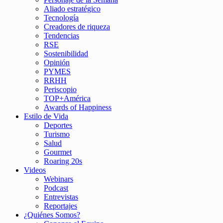
Aliado estratégico
Tecnología
Creadores de riqueza
Tendencias
RSE
Sostenibilidad
Opinión
PYMES
RRHH
Periscopio
TOP+América
Awards of Happiness
Estilo de Vida
Deportes
Turismo
Salud
Gourmet
Roaring 20s
Videos
Webinars
Podcast
Entrevistas
Reportajes
¿Quiénes Somos?