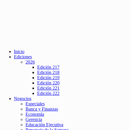
Inicio
Ediciones
2026
Edición 217
Edición 218
Edición 219
Edición 220
Edición 221
Edición 222
Negocios
Especiales
Banca y Finanzas
Economía
Gerencia
Educación Ejecutiva
Personaje de la Semana