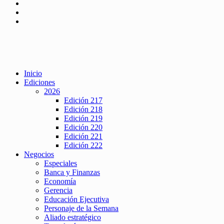
Inicio
Ediciones
2026
Edición 217
Edición 218
Edición 219
Edición 220
Edición 221
Edición 222
Negocios
Especiales
Banca y Finanzas
Economía
Gerencia
Educación Ejecutiva
Personaje de la Semana
Aliado estratégico