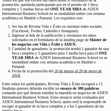
Todos los que nos envíen sus datos desde el formulario de la
promoción, quedarán participando por en el premio de 1 beca
completa y 5 medias becas del
ONE YEAR MBA
de ADEN
International Business School en su modalidad online con semana
académica en Madrid o Panamá. Los requisitos son:
Ser fan de Revista Vida y Éxito en nuestras redes sociales
(Facebook, Twitter, Linkedin e Instagram).
Ingresar al link de la publicación y enviarnos los datos
solicitados en el formulario de la
landing page
de
Máster de
los negocios con Vida y Éxito y ADEN.
Cantidad de ganadores: la promoción tendrá 1 ganador de una
beca completa y 5 ganadores para 1 media beca para el
ONE
YEAR MBA
de ADEN International Business School en su
modalidad online con semana académica en Madrid o
Panamá.
Fecha de la promoción del
20 de marzo al 20 de mayo de
2018.
Entre todos los participantes, Revista Vida y Éxito escogerá a 15
finalistas quienes deberán escribir un
ensayo de 300 palabras
contando por qué desean estudiar la maestría en negocios de ADEN
International Business School. Estos ensayos serán evaluados por
ADEN International Business School, quien será la responsable de
escoger al ganador de la beca completa y a los 5 ganadores de las
medias becas.