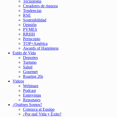
Tecnología
Creadores de riqueza
Tendencias
RSE
Sostenibilidad
Opinión
PYMES
RRHH
Periscopio
TOP+América
Awards of Happiness
Estilo de Vida
Deportes
Turismo
Salud
Gourmet
Roaring 20s
Videos
Webinars
Podcast
Entrevistas
Reportajes
¿Quiénes Somos?
Conozca al Equipo
¿Por qué Vida y Éxito?