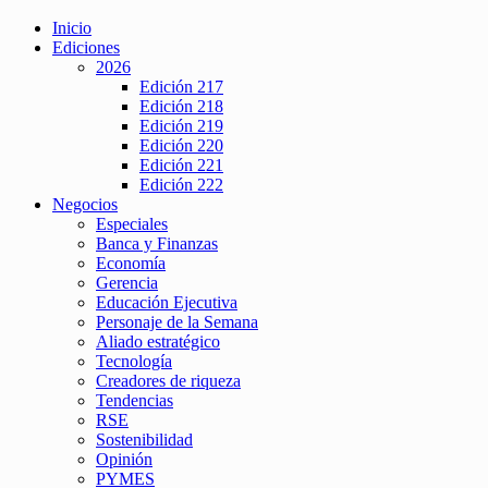
Inicio
Ediciones
2026
Edición 217
Edición 218
Edición 219
Edición 220
Edición 221
Edición 222
Negocios
Especiales
Banca y Finanzas
Economía
Gerencia
Educación Ejecutiva
Personaje de la Semana
Aliado estratégico
Tecnología
Creadores de riqueza
Tendencias
RSE
Sostenibilidad
Opinión
PYMES