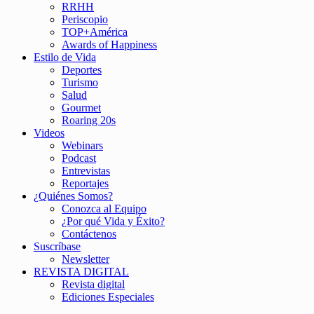
RRHH
Periscopio
TOP+América
Awards of Happiness
Estilo de Vida
Deportes
Turismo
Salud
Gourmet
Roaring 20s
Videos
Webinars
Podcast
Entrevistas
Reportajes
¿Quiénes Somos?
Conozca al Equipo
¿Por qué Vida y Éxito?
Contáctenos
Suscríbase
Newsletter
REVISTA DIGITAL
Revista digital
Ediciones Especiales