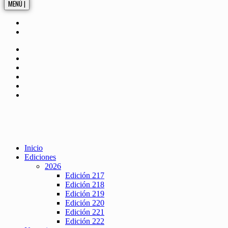
MENÚ |
Inicio
Ediciones
2026
Edición 217
Edición 218
Edición 219
Edición 220
Edición 221
Edición 222