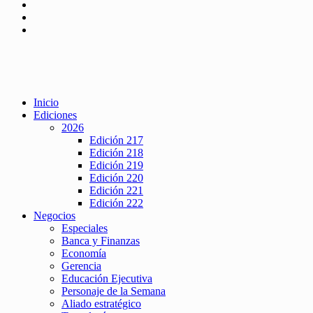
Inicio
Ediciones
2026
Edición 217
Edición 218
Edición 219
Edición 220
Edición 221
Edición 222
Negocios
Especiales
Banca y Finanzas
Economía
Gerencia
Educación Ejecutiva
Personaje de la Semana
Aliado estratégico