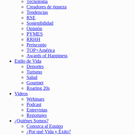
Tecnología
Creadores de riqueza
Tendencias
RSE
Sostenibilidad
Opinión
PYMES
RRHH
Periscopio
TOP+América
Awards of Happiness
Estilo de Vida
Deportes
Turismo
Salud
Gourmet
Roaring 20s
Videos
Webinars
Podcast
Entrevistas
Reportajes
¿Quiénes Somos?
Conozca al Equipo
¿Por qué Vida y Éxito?