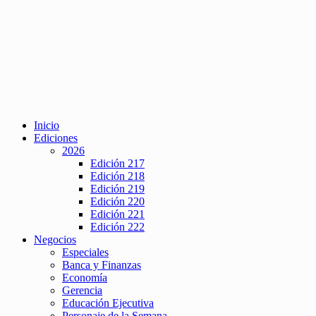
Inicio
Ediciones
2026
Edición 217
Edición 218
Edición 219
Edición 220
Edición 221
Edición 222
Negocios
Especiales
Banca y Finanzas
Economía
Gerencia
Educación Ejecutiva
Personaje de la Semana