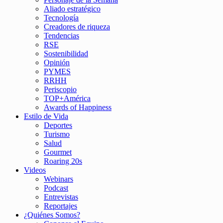
Aliado estratégico
Tecnología
Creadores de riqueza
Tendencias
RSE
Sostenibilidad
Opinión
PYMES
RRHH
Periscopio
TOP+América
Awards of Happiness
Estilo de Vida
Deportes
Turismo
Salud
Gourmet
Roaring 20s
Videos
Webinars
Podcast
Entrevistas
Reportajes
¿Quiénes Somos?