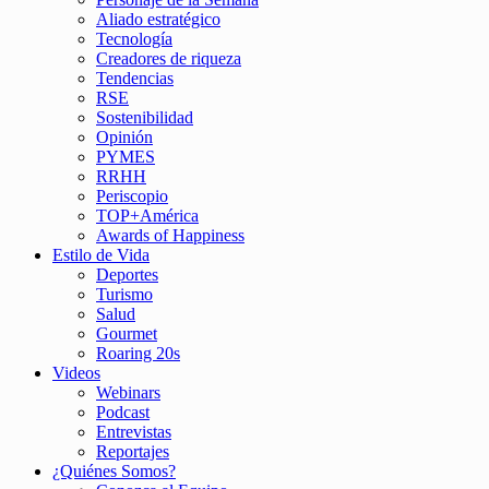
Aliado estratégico
Tecnología
Creadores de riqueza
Tendencias
RSE
Sostenibilidad
Opinión
PYMES
RRHH
Periscopio
TOP+América
Awards of Happiness
Estilo de Vida
Deportes
Turismo
Salud
Gourmet
Roaring 20s
Videos
Webinars
Podcast
Entrevistas
Reportajes
¿Quiénes Somos?