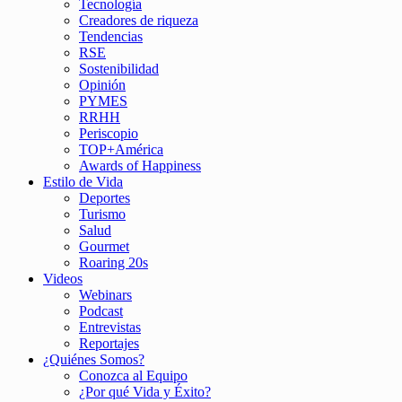
Tecnología
Creadores de riqueza
Tendencias
RSE
Sostenibilidad
Opinión
PYMES
RRHH
Periscopio
TOP+América
Awards of Happiness
Estilo de Vida
Deportes
Turismo
Salud
Gourmet
Roaring 20s
Videos
Webinars
Podcast
Entrevistas
Reportajes
¿Quiénes Somos?
Conozca al Equipo
¿Por qué Vida y Éxito?