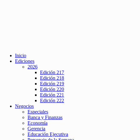
Inicio
Ediciones
2026
Edición 217
Edición 218
Edición 219
Edición 220
Edición 221
Edición 222
Negocios
Especiales
Banca y Finanzas
Economía
Gerencia
Educación Ejecutiva
Personaje de la Semana