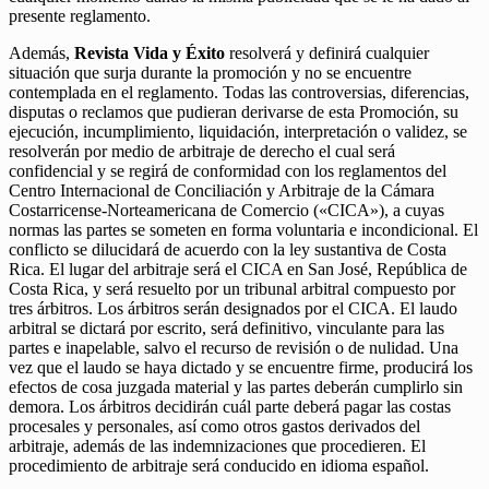
presente reglamento.
Además,
Revista Vida y Éxito
resolverá y definirá cualquier
situación que surja durante la promoción y no se encuentre
contemplada en el reglamento. Todas las controversias, diferencias,
disputas o reclamos que pudieran derivarse de esta Promoción, su
ejecución, incumplimiento, liquidación, interpretación o validez, se
resolverán por medio de arbitraje de derecho el cual será
confidencial y se regirá de conformidad con los reglamentos del
Centro Internacional de Conciliación y Arbitraje de la Cámara
Costarricense-Norteamericana de Comercio («CICA»), a cuyas
normas las partes se someten en forma voluntaria e incondicional. El
conflicto se dilucidará de acuerdo con la ley sustantiva de Costa
Rica. El lugar del arbitraje será el CICA en San José, República de
Costa Rica, y será resuelto por un tribunal arbitral compuesto por
tres árbitros. Los árbitros serán designados por el CICA. El laudo
arbitral se dictará por escrito, será definitivo, vinculante para las
partes e inapelable, salvo el recurso de revisión o de nulidad. Una
vez que el laudo se haya dictado y se encuentre firme, producirá los
efectos de cosa juzgada material y las partes deberán cumplirlo sin
demora. Los árbitros decidirán cuál parte deberá pagar las costas
procesales y personales, así como otros gastos derivados del
arbitraje, además de las indemnizaciones que procedieren. El
procedimiento de arbitraje será conducido en idioma español.