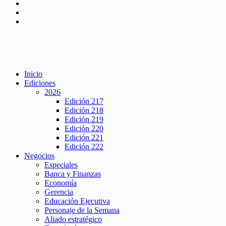
Inicio
Ediciones
2026
Edición 217
Edición 218
Edición 219
Edición 220
Edición 221
Edición 222
Negocios
Especiales
Banca y Finanzas
Economía
Gerencia
Educación Ejecutiva
Personaje de la Semana
Aliado estratégico