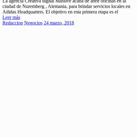
La agencia Creativa digital Massive acaba de abrir oficinas en la
ciudad de Nuremberg , Alemania, para brindar servicios locales en
Adidas Headquarters. El objetivo en esta primera etapa es el
Leer más
Redaccion
Negocios
24 marzo, 2018