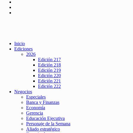
Inicio
Ediciones
2026
Edición 217
Edición 218
Edición 219
Edición 220
Edición 221
Edición 222
Negocios
Especiales
Banca y Finanzas
Economía
Gerencia
Educación Ejecutiva
Personaje de la Semana
Aliado estratégico