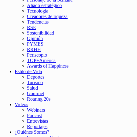
Aliado estratégico
Tecnología
Creadores de riqueza
Tendencias
RSE
Sostenibilidad
Opinión
PYMES
RRHH
Periscopio
TOP+América
Awards of Happiness
Estilo de Vida
Deportes
Turismo
Salud
Gourmet
Roaring 20s
Videos
Webinars
Podcast
Entrevistas
Reportajes
¿Quiénes Somos?