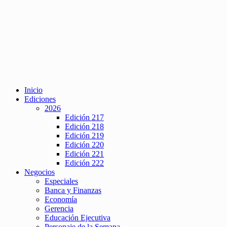
Inicio
Ediciones
2026
Edición 217
Edición 218
Edición 219
Edición 220
Edición 221
Edición 222
Negocios
Especiales
Banca y Finanzas
Economía
Gerencia
Educación Ejecutiva
Personaje de la Semana