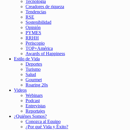
Tecnología
Creadores de riqueza
Tendencias
RSE
Sostenibilidad
Opinión
PYMES
RRHH
Periscopio
TOP+América
Awards of Happiness
Estilo de Vida
Deportes
Turismo
Salud
Gourmet
Roaring 20s
Videos
Webinars
Podcast
Entrevistas
Reportajes
¿Quiénes Somos?
Conozca al Equipo
¿Por qué Vida y Éxito?