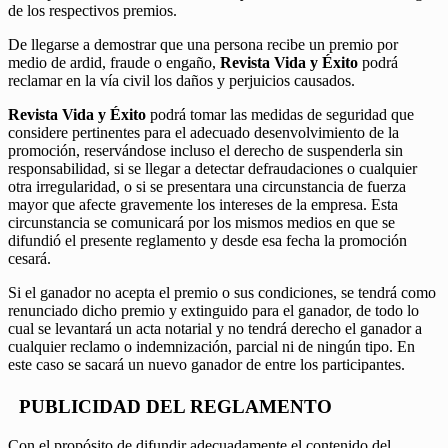
de los respectivos premios.
De llegarse a demostrar que una persona recibe un premio por
medio de ardid, fraude o engaño,
Revista Vida y Éxito
podrá
reclamar en la vía civil los daños y perjuicios causados.
Revista Vida y Éxito
podrá tomar las medidas de seguridad que
considere pertinentes para el adecuado desenvolvimiento de la
promoción, reservándose incluso el derecho de suspenderla sin
responsabilidad, si se llegar a detectar defraudaciones o cualquier
otra irregularidad, o si se presentara una circunstancia de fuerza
mayor que afecte gravemente los intereses de la empresa. Esta
circunstancia se comunicará por los mismos medios en que se
difundió el presente reglamento y desde esa fecha la promoción
cesará.
Si el ganador no acepta el premio o sus condiciones, se tendrá como
renunciado dicho premio y extinguido para el ganador, de todo lo
cual se levantará un acta notarial y no tendrá derecho el ganador a
cualquier reclamo o indemnización, parcial ni de ningún tipo. En
este caso se sacará un nuevo ganador de entre los participantes.
PUBLICIDAD DEL REGLAMENTO
Con el propósito de difundir adecuadamente el contenido del