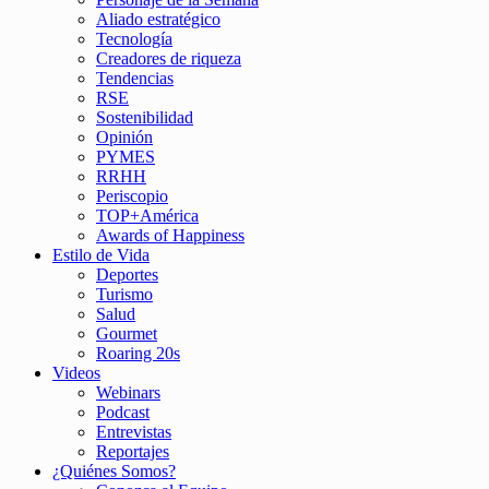
Aliado estratégico
Tecnología
Creadores de riqueza
Tendencias
RSE
Sostenibilidad
Opinión
PYMES
RRHH
Periscopio
TOP+América
Awards of Happiness
Estilo de Vida
Deportes
Turismo
Salud
Gourmet
Roaring 20s
Videos
Webinars
Podcast
Entrevistas
Reportajes
¿Quiénes Somos?