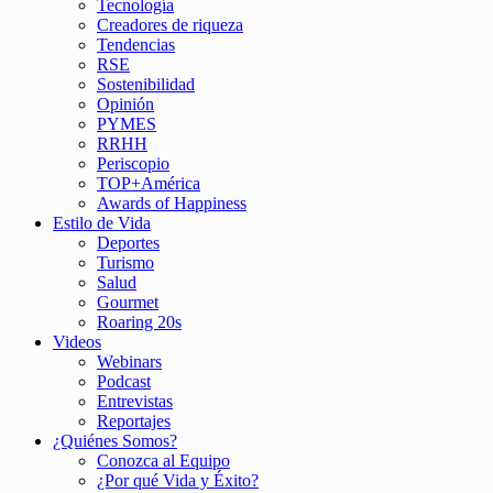
Tecnología
Creadores de riqueza
Tendencias
RSE
Sostenibilidad
Opinión
PYMES
RRHH
Periscopio
TOP+América
Awards of Happiness
Estilo de Vida
Deportes
Turismo
Salud
Gourmet
Roaring 20s
Videos
Webinars
Podcast
Entrevistas
Reportajes
¿Quiénes Somos?
Conozca al Equipo
¿Por qué Vida y Éxito?