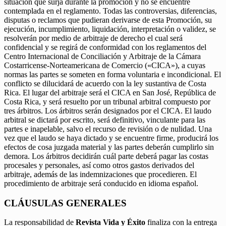
situación que surja durante la promoción y no se encuentre
contemplada en el reglamento. Todas las controversias, diferencias,
disputas o reclamos que pudieran derivarse de esta Promoción, su
ejecución, incumplimiento, liquidación, interpretación o validez, se
resolverán por medio de arbitraje de derecho el cual será
confidencial y se regirá de conformidad con los reglamentos del
Centro Internacional de Conciliación y Arbitraje de la Cámara
Costarricense-Norteamericana de Comercio («CICA»), a cuyas
normas las partes se someten en forma voluntaria e incondicional. El
conflicto se dilucidará de acuerdo con la ley sustantiva de Costa
Rica. El lugar del arbitraje será el CICA en San José, República de
Costa Rica, y será resuelto por un tribunal arbitral compuesto por
tres árbitros. Los árbitros serán designados por el CICA. El laudo
arbitral se dictará por escrito, será definitivo, vinculante para las
partes e inapelable, salvo el recurso de revisión o de nulidad. Una
vez que el laudo se haya dictado y se encuentre firme, producirá los
efectos de cosa juzgada material y las partes deberán cumplirlo sin
demora. Los árbitros decidirán cuál parte deberá pagar las costas
procesales y personales, así como otros gastos derivados del
arbitraje, además de las indemnizaciones que procedieren. El
procedimiento de arbitraje será conducido en idioma español.
CLÁUSULAS GENERALES
La responsabilidad de
Revista Vida y Éxito
finaliza con la entrega