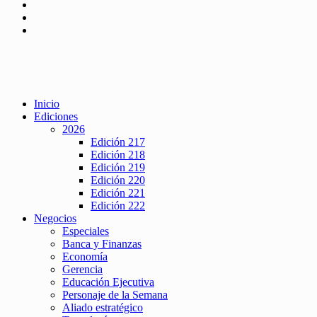
Inicio
Ediciones
2026
Edición 217
Edición 218
Edición 219
Edición 220
Edición 221
Edición 222
Negocios
Especiales
Banca y Finanzas
Economía
Gerencia
Educación Ejecutiva
Personaje de la Semana
Aliado estratégico