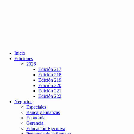
Inicio
Ediciones
2026
Edición 217
Edición 218
Edición 219
Edición 220
Edición 221
Edición 222
Negocios
Especiales
Banca y Finanzas
Economía
Gerencia
Educación Ejecutiva
Personaje de la Semana