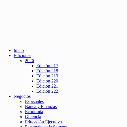
Inicio
Ediciones
2026
Edición 217
Edición 218
Edición 219
Edición 220
Edición 221
Edición 222
Negocios
Especiales
Banca y Finanzas
Economía
Gerencia
Educación Ejecutiva
Personaje de la Semana