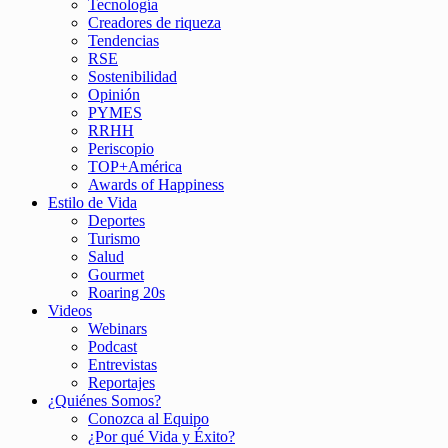
Tecnología
Creadores de riqueza
Tendencias
RSE
Sostenibilidad
Opinión
PYMES
RRHH
Periscopio
TOP+América
Awards of Happiness
Estilo de Vida
Deportes
Turismo
Salud
Gourmet
Roaring 20s
Videos
Webinars
Podcast
Entrevistas
Reportajes
¿Quiénes Somos?
Conozca al Equipo
¿Por qué Vida y Éxito?