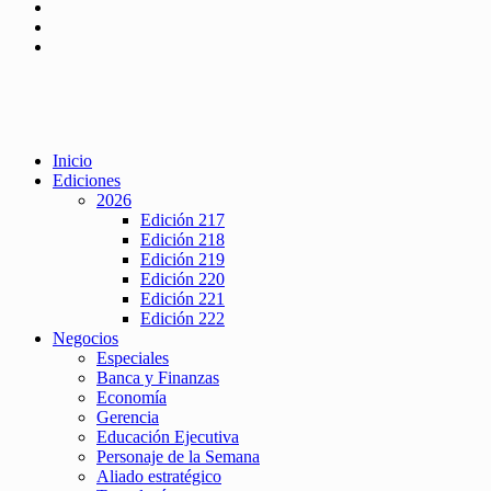
Inicio
Ediciones
2026
Edición 217
Edición 218
Edición 219
Edición 220
Edición 221
Edición 222
Negocios
Especiales
Banca y Finanzas
Economía
Gerencia
Educación Ejecutiva
Personaje de la Semana
Aliado estratégico