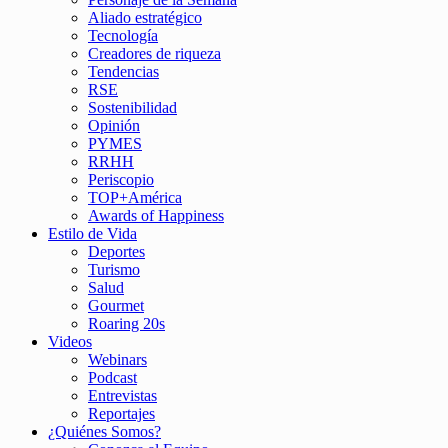
Aliado estratégico
Tecnología
Creadores de riqueza
Tendencias
RSE
Sostenibilidad
Opinión
PYMES
RRHH
Periscopio
TOP+América
Awards of Happiness
Estilo de Vida
Deportes
Turismo
Salud
Gourmet
Roaring 20s
Videos
Webinars
Podcast
Entrevistas
Reportajes
¿Quiénes Somos?