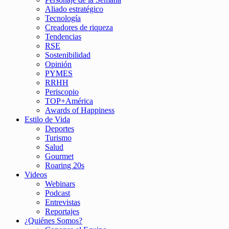
Aliado estratégico
Tecnología
Creadores de riqueza
Tendencias
RSE
Sostenibilidad
Opinión
PYMES
RRHH
Periscopio
TOP+América
Awards of Happiness
Estilo de Vida
Deportes
Turismo
Salud
Gourmet
Roaring 20s
Videos
Webinars
Podcast
Entrevistas
Reportajes
¿Quiénes Somos?