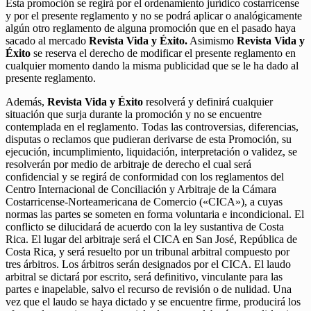
Esta promoción se regirá por el ordenamiento jurídico costarricense
y por el presente reglamento y no se podrá aplicar o analógicamente
algún otro reglamento de alguna promoción que en el pasado haya
sacado al mercado
Revista Vida y Éxito.
Asimismo
Revista Vida y
Éxito
se reserva el derecho de modificar el presente reglamento en
cualquier momento dando la misma publicidad que se le ha dado al
presente reglamento.
Además,
Revista Vida y Éxito
resolverá y definirá cualquier
situación que surja durante la promoción y no se encuentre
contemplada en el reglamento. Todas las controversias, diferencias,
disputas o reclamos que pudieran derivarse de esta Promoción, su
ejecución, incumplimiento, liquidación, interpretación o validez, se
resolverán por medio de arbitraje de derecho el cual será
confidencial y se regirá de conformidad con los reglamentos del
Centro Internacional de Conciliación y Arbitraje de la Cámara
Costarricense-Norteamericana de Comercio («CICA»), a cuyas
normas las partes se someten en forma voluntaria e incondicional. El
conflicto se dilucidará de acuerdo con la ley sustantiva de Costa
Rica. El lugar del arbitraje será el CICA en San José, República de
Costa Rica, y será resuelto por un tribunal arbitral compuesto por
tres árbitros. Los árbitros serán designados por el CICA. El laudo
arbitral se dictará por escrito, será definitivo, vinculante para las
partes e inapelable, salvo el recurso de revisión o de nulidad. Una
vez que el laudo se haya dictado y se encuentre firme, producirá los