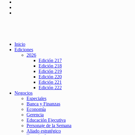
Inicio
Ediciones
2026
Edición 217
Edición 218
Edición 219
Edición 220
Edición 221
Edición 222
Negocios
Especiales
Banca y Finanzas
Economía
Gerencia
Educación Ejecutiva
Personaje de la Semana
Aliado estratégico