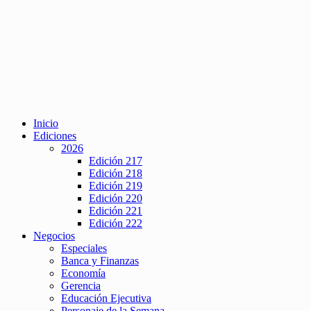
Inicio
Ediciones
2026
Edición 217
Edición 218
Edición 219
Edición 220
Edición 221
Edición 222
Negocios
Especiales
Banca y Finanzas
Economía
Gerencia
Educación Ejecutiva
Personaje de la Semana