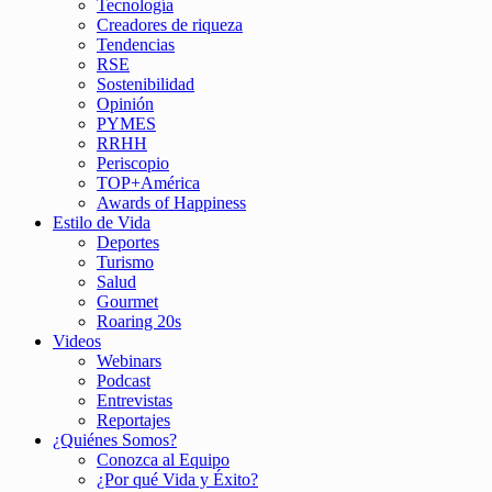
Tecnología
Creadores de riqueza
Tendencias
RSE
Sostenibilidad
Opinión
PYMES
RRHH
Periscopio
TOP+América
Awards of Happiness
Estilo de Vida
Deportes
Turismo
Salud
Gourmet
Roaring 20s
Videos
Webinars
Podcast
Entrevistas
Reportajes
¿Quiénes Somos?
Conozca al Equipo
¿Por qué Vida y Éxito?